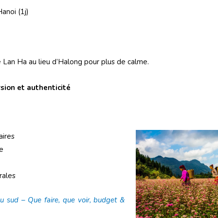
Hanoi (1j)
e Lan Ha au lieu d’Halong pour plus de calme.
sion et authenticité
aires
ue
rales
u sud – Que faire, que voir, budget &