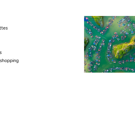
ttes
s
, shopping