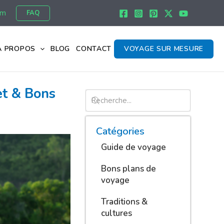
om
FAQ
À PROPOS
BLOG
CONTACT
VOYAGE SUR MESURE
get & Bons
Catégories
Guide de voyage
Bons plans de
voyage
Traditions &
cultures