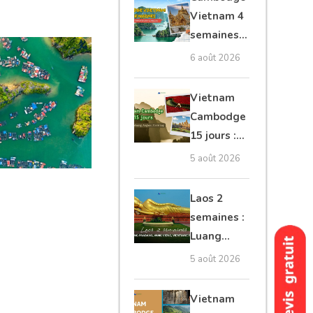
moto, Ninh
Vietnam 4
Binh, Lan
semaines :
Ha
Angkor,
6 août 2026
Tonkin
secret &
Vietnam
Mékong
Cambodge
15 jours :
Hanoi,
5 août 2026
Mékong,
Angkor,
Laos 2
Tonlé Sap
semaines :
Luang
Prabang,
5 août 2026
Vang
Vieng,
Vietnam
Vientiane