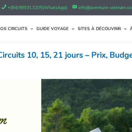
+(84)989313205(WhatsApp)
info@aventure-vietnam.c
OS CIRCUITS
GUIDE VOYAGE
SITES À DÉCOUVRIR
ircuits 10, 15, 21 jours – Prix, Bud