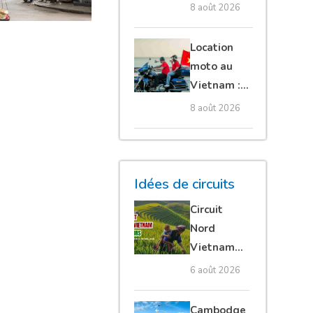
quelles
8 août 2026
régions
privilégier ?
Location
moto au
Vietnam :
le guide
8 août 2026
ultime pour
les
voyageurs
Idées de circuits
Circuit
Nord
Vietnam
15 jours :
6 août 2026
Ha Giang
loop en
Cambodge