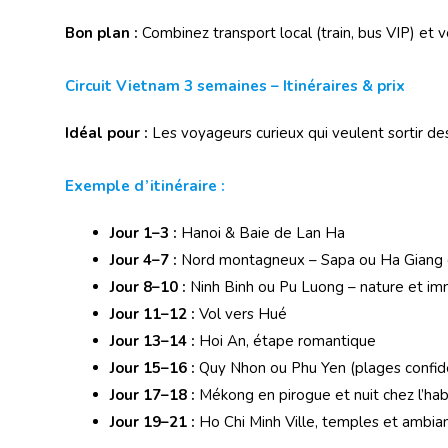
Bon plan :
Combinez transport local (train, bus VIP) et vo
Circuit Vietnam 3 semaines – Itinéraires & prix
Idéal pour :
Les voyageurs curieux qui veulent sortir des
Exemple d’itinéraire :
Jour 1–3 :
Hanoi & Baie de Lan Ha
Jour 4–7 :
Nord montagneux – Sapa ou Ha Giang e
Jour 8–10 :
Ninh Binh ou Pu Luong – nature et im
Jour 11–12 :
Vol vers Hué
Jour 13–14 :
Hoi An, étape romantique
Jour 15–16 :
Quy Nhon ou Phu Yen (plages confide
Jour 17–18 :
Mékong en pirogue et nuit chez l’hab
Jour 19–21 :
Ho Chi Minh Ville, temples et ambia