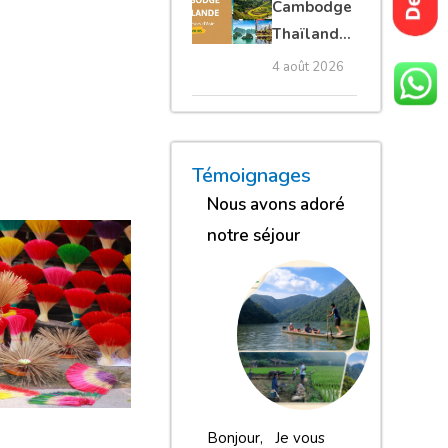
Cambodge
privé
Thaïlande
35 jours :
4 août 2026
grands
trésors
d’Asie
« Nous sommes globalement
« Nous gardons une excell
« Nous avons adoré n
Témoignages
Nous avons adoré
notre séjour
Bonjour, Je vous