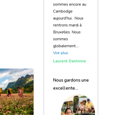
sommes encore au
Cambodge
aujourd’hui. Nous
rentrons mardi à
Bruxelles. Nous
sommes
globalement…
Voir plus
Laurent Dantinne
Nous gardons une
excellente
impression de
notre voyage et de
votre agence