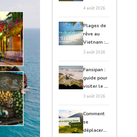
Cambodge
4 août 2026
et Laos :
guide
Plages de
complet
rêve au
Vietnam :
les plus
3 août 2026
belles à
découvrir
Fansipan :
guide pour
visiter le «
toit de
3 août 2026
l’Indochine
»
Comment
se
déplacer