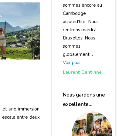
sommes encore au
Cambodge
aujourd’hui. Nous
rentrons mardi à
Bruxelles. Nous
sommes
globalement…
Voir plus
Laurent Dantinne
Nous gardons une
excellente
sé et une immersion
impression de
e escale entre deux
notre voyage et de
votre agence