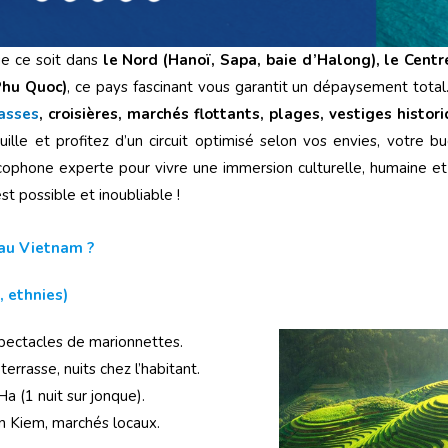
e ce soit dans
le Nord (Hanoï, Sapa, baie d’Halong), le Centr
Phu Quoc)
, ce pays fascinant vous garantit un dépaysement total.
rasses
, croisières, marchés flottants, plages, vestiges histor
anquille et profitez d’un circuit optimisé selon vos envies, votre 
ncophone experte pour vivre une immersion culturelle, humaine et 
t possible et inoubliable !
 au Vietnam ?
, ethnies)
 spectacles de marionnettes.
errasse, nuits chez l’habitant.
a (1 nuit sur jonque).
n Kiem, marchés locaux.