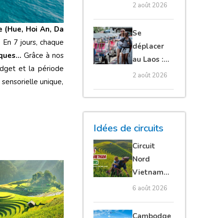
au
2 août 2026
Vietnam :
transports
e (Hue, Hoi An, Da
Se
et conseils
 En 7 jours, chaque
déplacer
iques…
Grâce à nos
au Laos :
budget et la période
bus, tuk-
2 août 2026
sensorielle unique,
tuk,
bateau,
avion et
voiture
Idées de circuits
Circuit
Nord
Vietnam
15 jours :
6 août 2026
Ha Giang
loop en
Cambodge