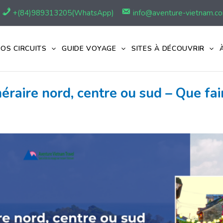
+(84)989313205(WhatsApp)
info@aventure-vietnam.c
OS CIRCUITS
GUIDE VOYAGE
SITES À DÉCOUVRIR
raire nord, centre ou sud – Que fair