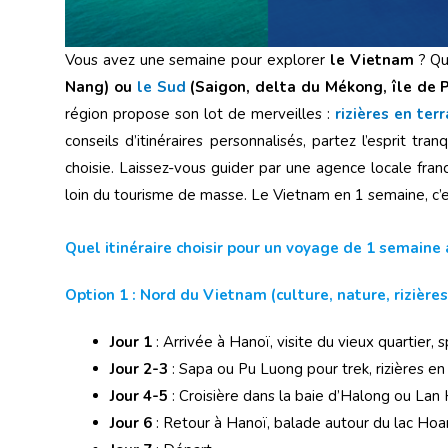
Vous avez une semaine pour explorer
le Vietnam
? Qu
Nang) ou
le Sud
(Saigon, delta du Mékong, île de 
région propose son lot de merveilles :
rizières en ter
conseils d’itinéraires personnalisés, partez l’esprit tr
choisie. Laissez-vous guider par une agence locale fra
loin du tourisme de masse. Le Vietnam en 1 semaine, c’es
Quel itinéraire choisir pour un voyage de 1 semaine
Option 1 : Nord du Vietnam (culture, nature, rizières
Jour 1
: Arrivée à Hanoï, visite du vieux quartier,
Jour 2-3
: Sapa ou Pu Luong pour trek, rizières en t
Jour 4-5
: Croisière dans la baie d’Halong ou Lan H
Jour 6
: Retour à Hanoï, balade autour du lac Hoa