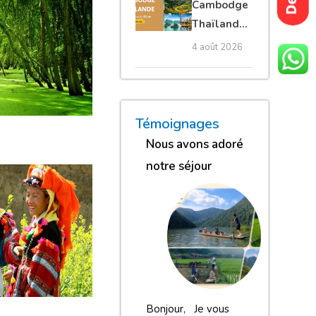
Cambodge
privé
Thaïlande
35 jours :
4 août 2026
grands
trésors
d’Asie
« Nous sommes globalement
« Nous gardons une excell
« Nous avons adoré n
Témoignages
Nous avons adoré
notre séjour
Bonjour, Je vous