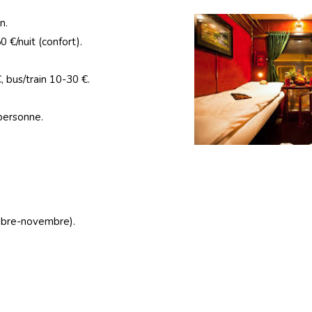
n.
0 €/nuit (confort).
 bus/train 10-30 €.
personne.
mbre-novembre).