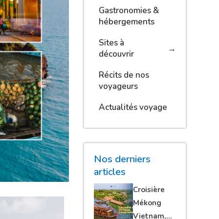
Gastronomies &
hébergements
Sites à
découvrir
Récits de nos
voyageurs
Actualités voyage
Nos derniers
articles
Croisière
Mékong
Vietnam,