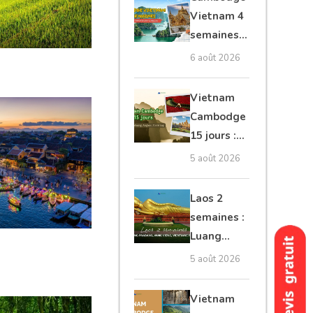
moto, Ninh
Vietnam 4
Binh, Lan
semaines :
Ha
Angkor,
6 août 2026
Tonkin
secret &
Vietnam
Mékong
Cambodge
15 jours :
Hanoi,
5 août 2026
Mékong,
Angkor,
Laos 2
Tonlé Sap
semaines :
Luang
Prabang,
5 août 2026
Vang
Vieng,
Vietnam
Vientiane