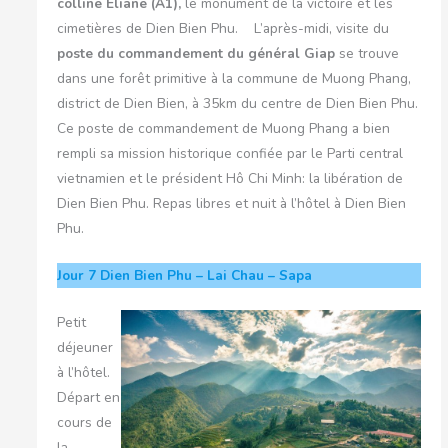
colline Eliane (A1),
le monument de la victoire et les
cimetières de Dien Bien Phu.
L’après-midi, visite du
poste du commandement du général Giap
se trouve
dans une forêt primitive à la commune de Muong Phang,
district de Dien Bien, à 35km du centre de Dien Bien Phu.
Ce poste de commandement de Muong Phang a bien
rempli sa mission historique confiée par le Parti central
vietnamien et le président Hô Chi Minh: la libération de
Dien Bien Phu. Repas libres et nuit à l’hôtel à Dien Bien
Phu.
Jour 7
Dien Bien Phu – Lai Chau – Sapa
Petit
déjeuner
à l’hôtel.
Départ en
cours de
la