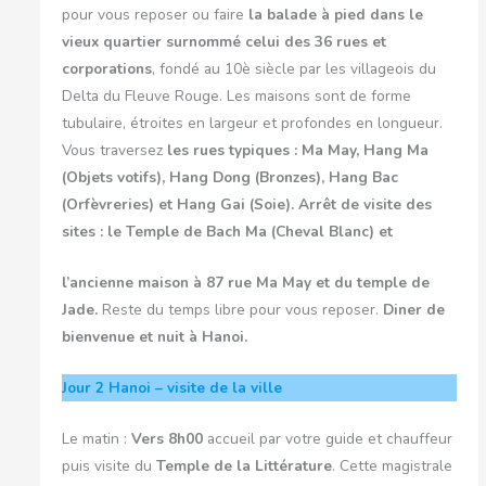
pour vous reposer ou faire
la balade à pied dans le
vieux quartier surnommé celui des 36 rues et
corporations
, fondé au 10è siècle par les villageois du
Delta du Fleuve Rouge. Les maisons sont de forme
tubulaire, étroites en largeur et profondes en longueur.
Vous traversez
les rues typiques : Ma May, Hang Ma
(Objets votifs), Hang Dong (Bronzes), Hang Bac
(Orfèvreries) et Hang Gai (Soie). Arrêt de visite des
sites : le Temple de Bach Ma (Cheval Blanc) et
l’ancienne maison à 87 rue Ma May et du temple de
Jade.
Reste du temps libre pour vous reposer.
Diner de
bienvenue et nuit à Hanoi.
Jour 2
Hanoi – visite de la ville
Le matin :
Vers 8h00
accueil par votre guide et chauffeur
puis visite du
Temple de la Littérature
. Cette magistrale