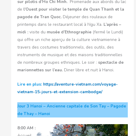
sur pilotis d’Ho Chi Minh.
Promenade aux abords du lac
de
l’Ouest pour visiter le temple de Quan Thanh et la
pagode de Tran Quoc.
Déjeuner des rouleaux de
printemps dans le restaurant local à Ngu Xa.
L’après –
midi :
visite du
musée d’Ethnographie
(fermé le Lundi)
qui offre un riche aperçu de la culture vietnamienne à
travers des costumes traditionnels, des outils, des
instruments de musique et des maisons traditionnelles
de nombreux groupes ethniques. Le soir :
spectacle de
marionnettes sur l’eau.
Diner libre et nuit à Hanoi.
Lire en plus:
https://aventure-vietnam.com/voyage-
vietnam-15-jours-et-extension-cambodge/
Jour 3
Hanoi – Ancienne capitale de Son Tay – Pagode
de Thay – Hanoi
8:00 AM :
Accueil