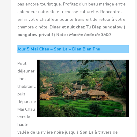
pas encore touristique. Profitez d’un beau mariage entre
splendeur naturelle et richesse culturelle. Rencontrez
enfin votre chauffeur pour le transfert de retour à votre
chambre d’hôte.
Diner et nuit chez Tu Diep bungalow (
bungalow privatif)
Note :
Marche facile de 3h00
Jour 5
Mai Chau – Son La – Dien Bien Phu
Petit
déjeuner
chez
l’habitant,
puis
départ de
Mai Chau
vers la
haute
vallée de la rivière noire jusqu’à
Son La
à travers de