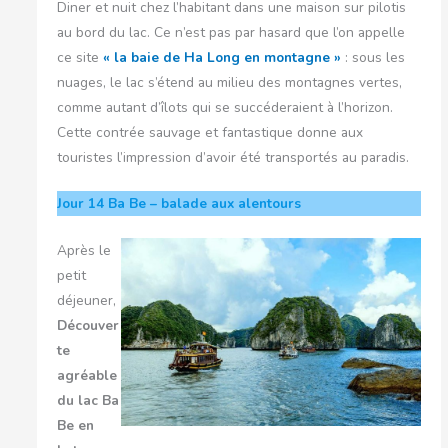
Diner et nuit chez l’habitant dans une maison sur pilotis
au bord du lac. Ce n’est pas par hasard que l’on appelle
ce site
« la baie de Ha Long en montagne »
: sous les
nuages, le lac s’étend au milieu des montagnes vertes,
comme autant d’îlots qui se succéderaient à l’horizon.
Cette contrée sauvage et fantastique donne aux
touristes l’impression d’avoir été transportés au paradis.
Jour 14
Ba Be – balade aux alentours
Après le
petit
déjeuner,
Découver
te
agréable
du lac Ba
Be en