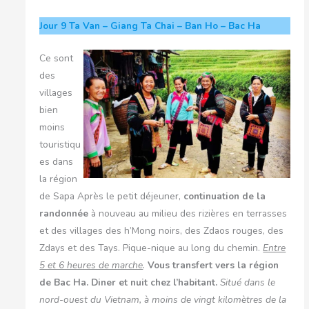
Jour 9
Ta Van – Giang Ta Chai – Ban Ho – Bac Ha
Ce sont
des
villages
bien
moins
touristiqu
es dans
la région
de Sapa Après le petit déjeuner,
continuation de la
randonnée
à nouveau au milieu des rizières en terrasses
et des villages des h’Mong noirs, des Zdaos rouges, des
Zdays et des Tays. Pique-nique au long du chemin.
Entre
5 et 6 heures de marche
.
Vous transfert vers la région
de Bac Ha.
Diner et nuit chez l’habitant.
Situé dans le
nord-ouest du Vietnam, à moins de vingt kilomètres de la