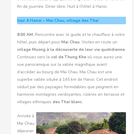
fin de journée. Diner libre. Nuit à l’hôtel à Hanoi.
Jour 4
Hanoi – Mai Chau, village des Thai
8:00 AM:
Rencontre avec le guide et le chauffeur à votre
hôtel, puis départ pour
Mai Chau
. Visitez en route un
village Muong à la découverte de leur vie quotidienne
.
Continuez vers le
col de Thung Khe
où vous aurez une
vue panoramique sur la vallée magnifique avant
d’accéder au bourg de Mai Chau. Mai Chau est une
superbe vallée située à 145 km de Hanoi. Cet endroit
séduit par des paysages formidables que peignent en
harmonie montagnes verdoyantes, rizières en terrasse et
villages ethniques
des Thaï blanc
.
Arrivée à
Mai Chau,
déjeuner