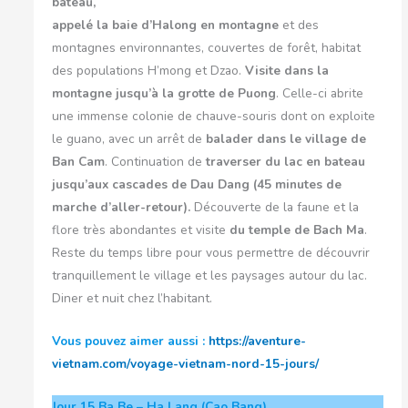
bateau,
appelé la baie d’Halong en montagne
et des
montagnes environnantes, couvertes de forêt, habitat
des populations H’mong et Dzao.
Visite dans la
montagne jusqu’à la grotte de Puong
. Celle-ci abrite
une immense colonie de chauve-souris dont on exploite
le guano, avec un arrêt de
balader dans
le village de
Ban Cam
. Continuation de
traverser du lac en bateau
jusqu’aux cascades de Dau Dang (45 minutes de
marche d’aller-retour).
Découverte de la faune et la
flore très abondantes et visite
du temple de Bach Ma
.
Reste du temps libre pour vous permettre de découvrir
tranquillement le village et les paysages autour du lac.
Diner et nuit chez l’habitant.
Vous pouvez aimer aussi :
https://aventure-
vietnam.com/voyage-vietnam-nord-15-jours/
Jour 15
Ba Be – Ha Lang (Cao Bang)