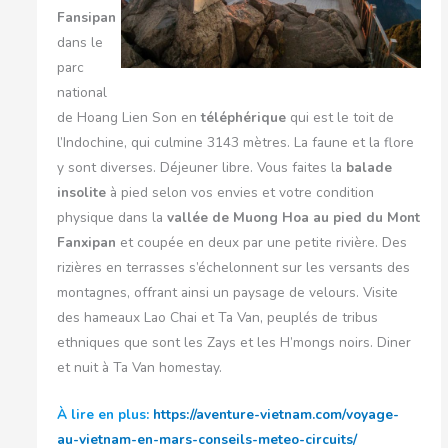
Fansipan
dans le
parc
national
de Hoang Lien Son en
téléphérique
qui est le toit de
l’Indochine, qui culmine 3143 mètres. La faune et la flore
y sont diverses. Déjeuner libre. Vous faites la
balade
insolite
à pied selon vos envies et votre condition
physique dans la
vallée de Muong Hoa au pied du Mont
Fanxipan
et coupée en deux par une petite rivière. Des
rizières en terrasses s’échelonnent sur les versants des
montagnes, offrant ainsi un paysage de velours. Visite
des hameaux Lao Chai et Ta Van, peuplés de tribus
ethniques que sont les Zays et les H’mongs noirs. Diner
et nuit à Ta Van homestay.
À lire en plus:
https://aventure-vietnam.com/voyage-
au-vietnam-en-mars-conseils-meteo-circuits/