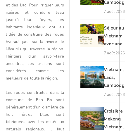
Cambodge
et des Lao. Pour irriguer leurs
et Laos :
7 août 2026
rizières et conduire l’eau
voyage
jusqu’à leurs foyers, ses
authentique
habitants ingénieux ont eu
Séjour au
l’idée de construire des roues
Vietnam
hydrauliques sur la rivière de
avec une
Nâm Mu qui traverse la région.
agence
7 août 2026
Héritiers d’un savoir-faire
locale :
ancestral, ces artisans sont
guide
Vietnam,
considérés comme les
complet
Laos,
meilleurs de toute la région.
Cambodge,
Les roues construites dans la
Thaïlande :
7 août 2026
commune de Ban Bo sont
voyage
généralement d’un diamètre de
authentique
Croisière
huit mètres. Elles sont
Mékong
fabriquées avec les matériaux
Vietnam,
naturels régionaux. Il faut