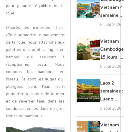
moto, Ninh
pour garantir l’équilibre de la
Vietnam 4
roue.
Binh, Lan
semaines :
Ha
Angkor,
6 août 2026
D’après les minorités Thais:
Tonkin
«Pour permettre le mouvement
secret &
Vietnam
de la roue, nous attachons aux
Mékong
Cambodge
palettes des petites auges en
bambou qui serviront à
15 jours :
réceptionner l’eau. Nous
Hanoi,
5 août 2026
coupons les bambous en
Mékong,
biseau. Ce sont les auges qui,
Angkor,
Laos 2
plongées dans l’eau, vont
Tonlé Sap
semaines :
permettre à la roue de tourner
Luang
et de reverser l’eau dans les
Prabang,
conduits creusés dans de gros
5 août 2026
Vang
troncs de bambou.»
Vieng,
Vietnam
Vientiane