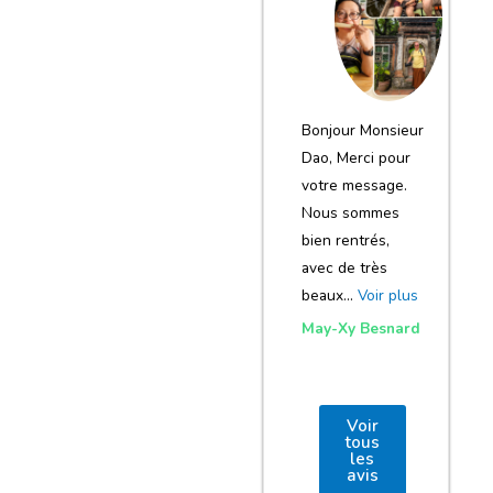
notre voyage
et de votre
agence
Bonjour Monsieur
Dao, Merci pour
votre message.
Nous sommes
bien rentrés,
avec de très
beaux…
Voir plus
May-Xy Besnard
Voir
tous
les
avis