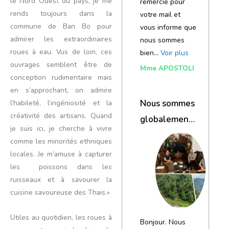
le Nord Ouest du pays, je me
remercie pour
rends toujours dans la
votre mail et
commune de Ban Bo pour
vous informe que
admirer les extraordinaires
nous sommes
roues à eau. Vus de loin, ces
bien…
Voir plus
ouvrages semblent être de
Mme APOSTOLI
conception rudimentaire mais
en s’approchant, on admire
Nous sommes
l’habileté, l’ingéniosité et la
créativité des artisans. Quand
globalement
je suis ici, je cherche à vivre
satisfaits du
comme les minorités ethniques
voyage
locales. Je m’amuse à capturer
les poissons dans les
ruisseaux et à savourer la
cuisine savoureuse des Thais.»
Utiles au quotidien, les roues à
Bonjour. Nous