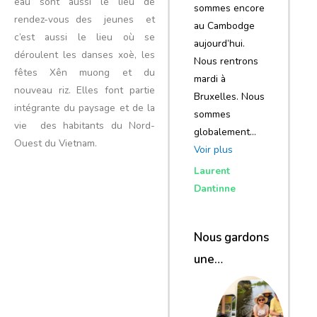
eau sont aussi le lieu de
sommes encore
rendez-vous des jeunes et
au Cambodge
c’est aussi le lieu où se
aujourd’hui.
déroulent les danses xoè, les
Nous rentrons
fêtes Xên muong et du
mardi à
nouveau riz. Elles font partie
Bruxelles. Nous
intégrante du paysage et de la
sommes
vie des habitants du Nord-
globalement…
Ouest du Vietnam.
Voir plus
Laurent
Dantinne
Nous gardons
une
excellente
impression de