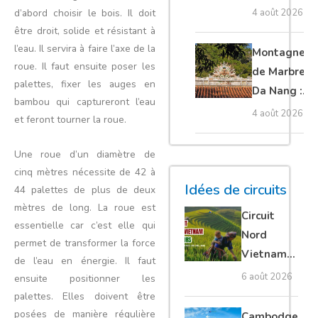
Cambodge
4 août 2026
d’abord choisir le bois. Il doit
et Laos :
être droit, solide et résistant à
guide
l’eau. Il servira à faire l’axe de la
Montagnes
complet
roue. Il faut ensuite poser les
de Marbre à
palettes, fixer les auges en
Da Nang :
bambou qui captureront l’eau
que voir et
4 août 2026
et feront tourner la roue.
comment
organiser sa
Une roue d’un diamètre de
visite ?
cinq mètres nécessite de 42 à
Idées de circuits
44 palettes de plus de deux
mètres de long. La roue est
Circuit
essentielle car c’est elle qui
Nord
permet de transformer la force
Vietnam
de l’eau en énergie. Il faut
15 jours :
6 août 2026
ensuite positionner les
Ha Giang
palettes. Elles doivent être
loop en
posées de manière régulière
Cambodge