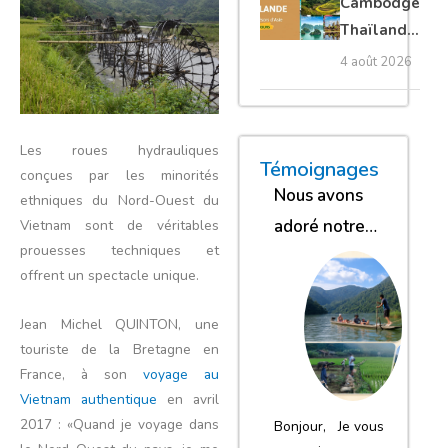
Cambodge
privé
Thaïlande
35 jours :
4 août 2026
grands
trésors
d’Asie
Les roues hydrauliques
« Nous sommes glob
« Nous avons
« Nous gar
Témoignages
conçues par les minorités
Nous avons
ethniques du Nord-Ouest du
adoré notre
Vietnam sont de véritables
prouesses techniques et
séjour
offrent un spectacle unique.
Jean Michel QUINTON, une
touriste de la Bretagne en
France, à son
voyage au
Vietnam authentique
en avril
2017 : «Quand je voyage dans
Bonjour, Je vous