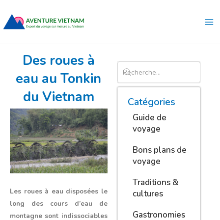
Aller
Ma
au
Me
contenu
Des roues à
eau au Tonkin
du Vietnam
Catégories
Guide de
voyage
Bons plans de
voyage
Traditions &
Les roues à eau disposées le
cultures
long des cours d’eau de
Gastronomies
montagne sont indissociables