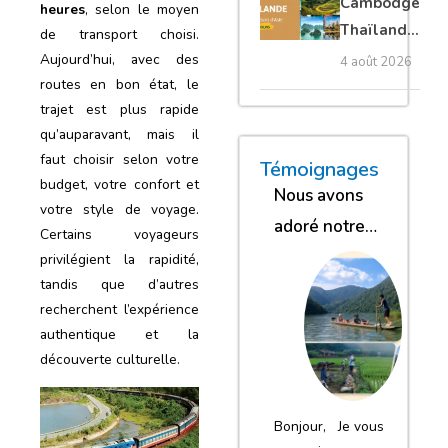
Cambodge
heures
, selon le moyen
privé
Thaïlande
de transport choisi.
35 jours :
Aujourd’hui, avec des
4 août 2026
grands
routes en bon état, le
trajet est plus rapide
trésors
qu’auparavant, mais il
d’Asie
faut choisir selon votre
« Nous sommes glob
« Nous avons
« Nous gar
Témoignages
budget, votre confort et
Nous avons
votre style de voyage.
adoré notre
Certains voyageurs
séjour
privilégient la rapidité,
tandis que d’autres
recherchent l’expérience
authentique et la
découverte culturelle.
Bonjour, Je vous