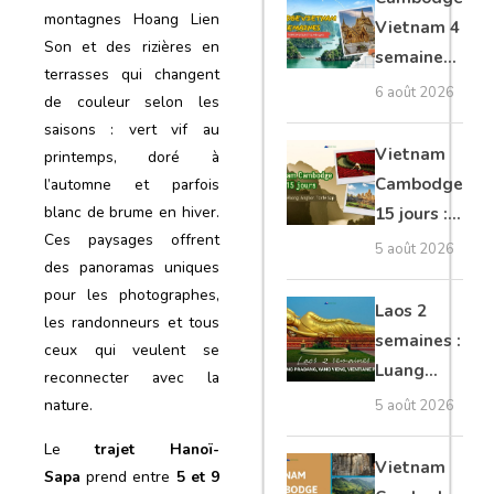
moto, Ninh
montagnes Hoang Lien
Vietnam 4
Son et des rizières en
Binh, Lan
semaines :
terrasses qui changent
Ha
Angkor,
6 août 2026
de couleur selon les
Tonkin
saisons : vert vif au
secret &
Vietnam
printemps, doré à
Mékong
Cambodge
l’automne et parfois
blanc de brume en hiver.
15 jours :
Ces paysages offrent
Hanoi,
5 août 2026
des panoramas uniques
Mékong,
pour les photographes,
Angkor,
Laos 2
les randonneurs et tous
Tonlé Sap
semaines :
ceux qui veulent se
Luang
reconnecter avec la
Prabang,
nature.
5 août 2026
Vang
Le
trajet Hanoï-
Vieng,
Vietnam
Sapa
prend entre
5 et 9
Vientiane