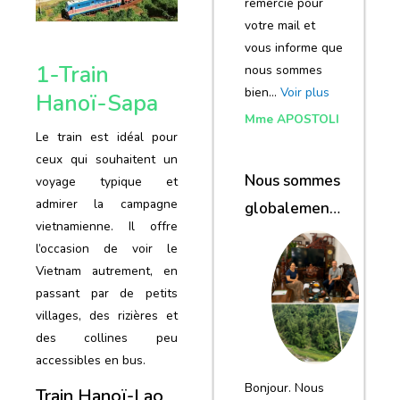
remercie pour
votre mail et
vous informe que
1-Train
nous sommes
bien…
Voir plus
Hanoï-Sapa
Mme APOSTOLI
Le train est idéal pour
ceux qui souhaitent un
Nous sommes
voyage typique et
admirer la campagne
globalement
vietnamienne. Il offre
satisfaits du
l’occasion de voir le
voyage
Vietnam autrement, en
passant par de petits
villages, des rizières et
des collines peu
accessibles en bus.
Bonjour. Nous
Train Hanoï-Lao