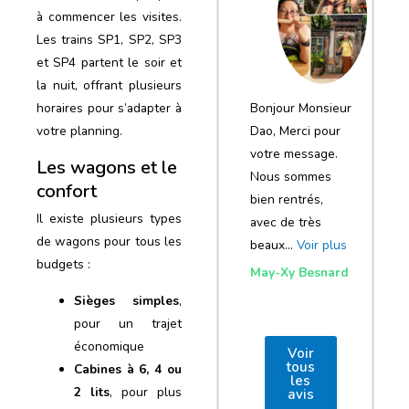
notre voyage
à commencer les visites.
et de votre
Les trains SP1, SP2, SP3
et SP4 partent le soir et
agence
la nuit, offrant plusieurs
Bonjour Monsieur
horaires pour s’adapter à
Dao, Merci pour
votre planning.
votre message.
Les wagons et le
Nous sommes
confort
bien rentrés,
Il existe plusieurs types
avec de très
de wagons pour tous les
beaux…
Voir plus
budgets :
May-Xy Besnard
Sièges simples
,
pour un trajet
économique
Voir
tous
Cabines à 6, 4 ou
les
2 lits
, pour plus
avis