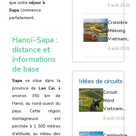
que votre
séjour à
villages
5 août 2026
Sapa
commence
flottants,
parfaitement.
meilleure
Croisière
saison et
Mékong
conseils
Hanoï-Sapa :
Vietnam,
pour bien le
Cambodge
distance et
4 août 2026
visiter
et Laos :
informations
guide
de base
complet
Idées de circuits
Sapa
se situe dans la
province de
Lao Cai
, à
Circuit
environ 350 km de
Nord
Hanoï, au nord-ouest du
Vietnam
pays. Cette région
15 jours :
6 août 2026
montagneuse est
Ha Giang
perchée à 1 500 mètres
loop en
d’altitude, au milieu des
Cambodge