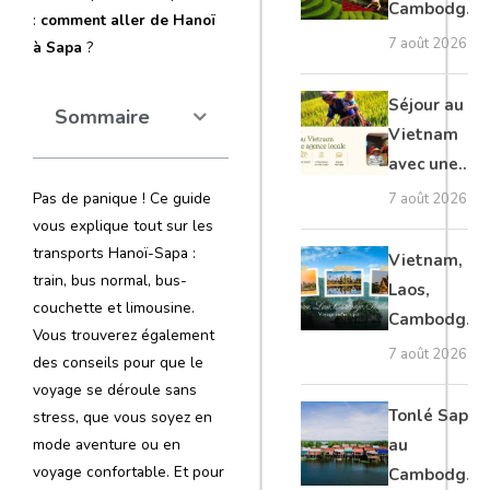
Cambodge
:
comment aller de Hanoï
et Laos :
7 août 2026
à Sapa
?
voyage
authentique
Séjour au
Sommaire
Vietnam
avec une
agence
Pas de panique ! Ce guide
7 août 2026
locale :
vous explique tout sur les
guide
transports Hanoï-Sapa :
Vietnam,
train, bus normal, bus-
complet
Laos,
couchette et limousine.
Cambodge,
Vous trouverez également
Thaïlande :
7 août 2026
des conseils pour que le
voyage
voyage se déroule sans
authentique
Tonlé Sap
stress, que vous soyez en
au
mode aventure ou en
voyage confortable. Et pour
Cambodge :