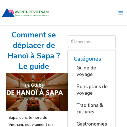
Aller
Ma
au
Me
contenu
Comment se
déplacer de
Hanoï à Sapa ?
Catégories
Le guide
Guide de
voyage
Bons plans de
voyage
Traditions &
cultures
Sapa, dans le nord du
Gastronomies
Vietnam, est vraiment un