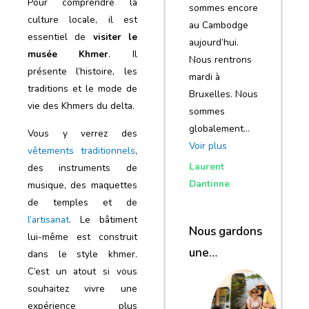
Pour comprendre la
sommes encore
culture locale, il est
au Cambodge
essentiel de
visiter le
aujourd’hui.
musée Khmer
. Il
Nous rentrons
présente l’histoire, les
mardi à
traditions et le mode de
Bruxelles. Nous
vie des Khmers du delta.
sommes
globalement…
Vous y verrez des
Voir plus
vêtements traditionnels
,
Laurent
des instruments de
Dantinne
musique, des maquettes
de temples et de
l’artisanat
. Le bâtiment
Nous gardons
lui-même est construit
une
dans le style khmer.
C’est un atout si vous
excellente
souhaitez vivre une
impression de
expérience plus