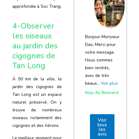
notre voyage
approfondie à Soc Trang.
et de votre
agence
4-Observer
les oiseaux
Bonjour Monsieur
au jardin des
Dao, Merci pour
votre message.
cigognes de
Nous sommes
Tan Long
bien rentrés,
avec de très
À 50 km de la ville, le
beaux…
Voir plus
jardin des cigognes de
May-Xy Besnard
Tan Long est un espace
naturel préservé. On y
trouve de nombreux
oiseaux, notamment des
Voir
tous
cigognes et des hérons.
les
avis
Le meilleur moment pour