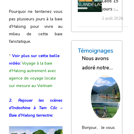
Laos 15
jours :
Pourquoi ne tenteriez vous
temples,
2 août 2026
pas plusieurs jours à la baie
Mékong,
d’Halong pour vivre au
Luang
milieu de cette baie
Prabang
fanstatique.
« Nous sommes glob
« Nous avons
« Nous gar
Témoignages
*
Voir plus sur cette belle
Nous avons
vidéo:
Voyage à la baie
adoré notre
d’Halong autrement avec
séjour
agence de voyage locale
sur mesure au Vietnam
2. Rejouer les scènes
d’Indochine à
Tam Cốc –
Baie d’Halong terrestre
:
Bonjour, Je vous