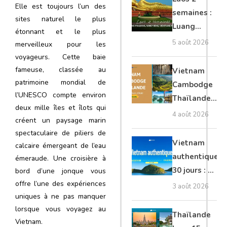
Elle est toujours l’un des
Tonlé Sap
semaines :
sites naturel le plus
Luang
étonnant et le plus
Prabang,
5 août 2026
merveilleux pour les
Vang Vieng,
voyageurs. Cette baie
Vientiane
fameuse, classée au
Vietnam
privé
patrimoine mondial de
Cambodge
l’UNESCO compte environ
Thaïlande
deux mille îles et îlots qui
35 jours :
4 août 2026
créent un paysage marin
grands
spectaculaire de piliers de
trésors
Vietnam
calcaire émergeant de l’eau
d’Asie
authentique
émeraude. Une croisière à
30 jours : Du
bord d’une jonque vous
offre l’une des expériences
nord secret
3 août 2026
uniques à ne pas manquer
au sud et
lorsque vous voyagez au
plage Phu
Thaïlande
Vietnam.
Quoc