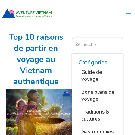
Aller
Ma
au
Me
contenu
Top 10 raisons
de partir en
voyage au
Catégories
Vietnam
Guide de
voyage
authentique
Bons plans de
voyage
Traditions &
cultures
Gastronomies