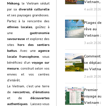
Vietnam,
Mékong
, le Vietnam séduit
Cambodge
par sa
diversité culturelle
4 août 2026
et Laos :
et ses paysages grandioses.
guide
Partez à la rencontre des
Plages de
ethnies locales
, goûtez à
complet
rêve au
une
gastronomie
Vietnam :
savoureuse
et explorez des
les plus
3 août 2026
sites
hors des sentiers
belles à
battus
. Avec une
agence
découvrir
Comment
locale francophone
, vous
se déplacer
bénéficiez d’un
voyage sur
mesure
, construit selon vos
au Vietnam
envies et vos centres
: transports
2 août 2026
d’intérêt.
et conseils
Le Vietnam, c’est une terre
Premier
de
rencontres, d’émotions
voyage au
et de
découvertes
Vietnam :
authentiques
. Laissez-vous