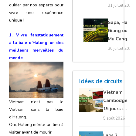
20 erreurs à
guider par nos experts pour
31 juillet 2026
éviter
vivre une expérience
absolument
unique !
Sapa, Ha
Giang ou
1. Vivre fanstatiquement
Mu Cang
à la
baie d’Halong
, un des
Chai :
30 juillet 2026
meilleurs merveilles du
quelle
monde
étape
choisir ?
Idées de circuits
Vietnam
Cambodge
Vietnam n’est pas le
15 jours :
Vietnam sans la baie
Hanoi,
d’Halong.
5 août 2026
Oui, Halong mérite un lieu à
Mékong,
visiter avant de mourir.
Angkor,
Laos 2