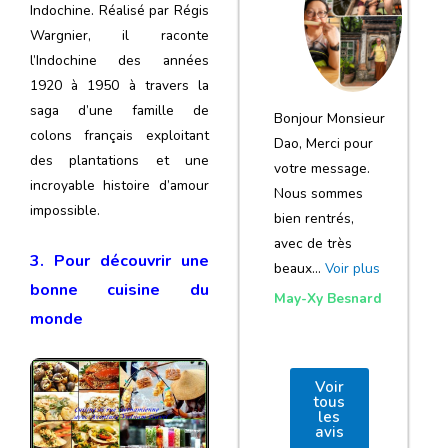
notre voyage
Indochine. Réalisé par Régis
Wargnier, il raconte
et de votre
l’Indochine des années
agence
1920 à 1950 à travers la
saga d’une famille de
Bonjour Monsieur
colons français exploitant
Dao, Merci pour
des plantations et une
votre message.
incroyable histoire d’amour
Nous sommes
impossible.
bien rentrés,
avec de très
3. Pour découvrir une
beaux…
Voir plus
bonne cuisine du
May-Xy Besnard
monde
Voir
tous
les
avis