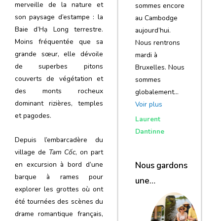
merveille de la nature et
sommes encore
son paysage d’estampe : la
au Cambodge
Baie d’Hạ Long terrestre.
aujourd’hui.
Moins fréquentée que sa
Nous rentrons
grande sœur, elle dévoile
mardi à
de superbes pitons
Bruxelles. Nous
couverts de végétation et
sommes
des monts rocheux
globalement…
dominant rizières, temples
Voir plus
et pagodes.
Laurent
Dantinne
Depuis l’embarcadère du
village de
Tam Cốc
, on part
Nous gardons
en excursion à bord d’une
barque à rames pour
une
explorer les grottes où ont
excellente
été tournées des scènes du
impression de
drame romantique français,