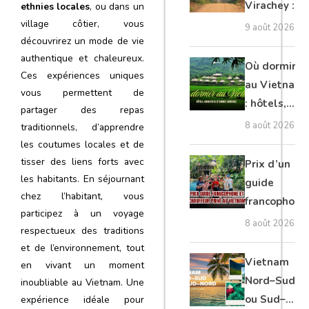
Virachey :
ethnies locales
, ou dans un
village côtier, vous
trekking,
9 août 2026
découvrirez un mode de vie
nature
authentique et chaleureux.
sauvage et
Où dormir
Ces expériences uniques
conseils
au Vietnam
vous permettent de
pour
: hôtels,
partager des repas
explorer le
homestays
8 août 2026
traditionnels, d’apprendre
Ratanakiri
et bonnes
les coutumes locales et de
adresses
tisser des liens forts avec
Prix d’un
les habitants. En séjournant
guide
chez l’habitant, vous
francophone
participez à un voyage
et chauffeur
8 août 2026
respectueux des traditions
privé au
et de l’environnement, tout
Vietnam
Vietnam
en vivant un moment
Nord–Sud
inoubliable au Vietnam. Une
ou Sud–
expérience idéale pour