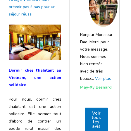
notre voyage
prévoir pas à pas pour un
et de votre
séjour réussi
agence
Bonjour Monsieur
Dao, Merci pour
votre message.
Nous sommes
bien rentrés,
Dormir chez l’habitant au
avec de très
Vietnam, une action
beaux…
Voir plus
solidaire
May-Xy Besnard
Pour nous, dormir chez
l’habitant est une action
Voir
solidaire. Elle permet tout
tous
d’abord de contrer un
les
avis
exode rural massif des