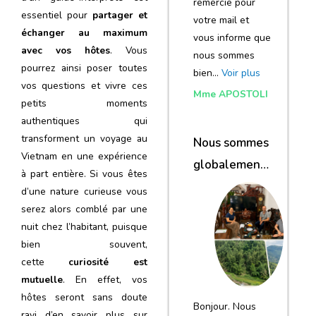
remercie pour
essentiel pour
partager et
votre mail et
échanger au maximum
vous informe que
avec vos hôtes
. Vous
nous sommes
pourrez ainsi poser toutes
bien…
Voir plus
vos questions et vivre ces
Mme APOSTOLI
petits moments
authentiques qui
transforment un voyage au
Nous sommes
Vietnam en une expérience
globalement
à part entière. Si vous êtes
satisfaits du
d’une nature curieuse vous
voyage
serez alors comblé par une
nuit chez l’habitant, puisque
bien souvent,
cette
curiosité est
mutuelle
. En effet, vos
hôtes seront sans doute
Bonjour. Nous
ravi d’en savoir plus sur