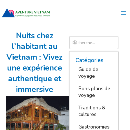
Aller
Ma
au
Me
contenu
Nuits chez
l’habitant au
Vietnam : Vivez
Catégories
une expérience
Guide de
voyage
authentique et
immersive
Bons plans de
voyage
Traditions &
cultures
Gastronomies