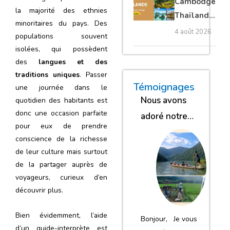
Cambodge
la majorité des ethnies
privé
Thaïlande
minoritaires du pays. Des
35 jours :
4 août 2026
populations souvent
grands
isolées, qui possèdent
trésors
des
langues et des
d’Asie
traditions uniques
. Passer
« Nous sommes glob
« Nous avons
« Nous gar
Témoignages
une journée dans le
Nous avons
quotidien des habitants est
donc une occasion parfaite
adoré notre
pour eux de prendre
séjour
conscience de la richesse
de leur culture mais surtout
de la partager auprès de
voyageurs, curieux d’en
découvrir plus.
Bien évidemment, l’aide
Bonjour, Je vous
d’un guide-interprète est