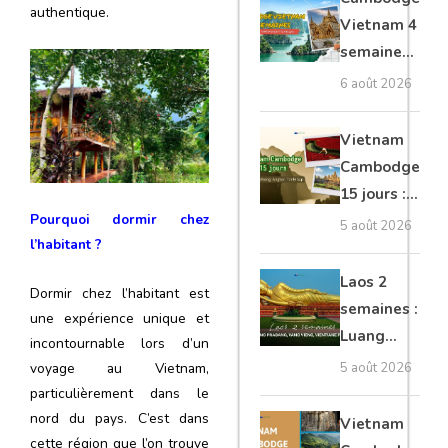
authentique
.
moto, Ninh
Vietnam 4
Binh, Lan
semaines :
Ha
Angkor,
6 août 2026
Tonkin
secret &
Vietnam
Mékong
Cambodge
15 jours :
Pourquoi dormir chez
Hanoi,
5 août 2026
l’habitant ?
Mékong,
Angkor,
Laos 2
Dormir chez l’habitant est
Tonlé Sap
semaines :
une expérience unique et
Luang
incontournable lors d’un
Prabang,
voyage au Vietnam
,
5 août 2026
Vang
particulièrement dans le
Vieng,
nord du pays. C’est dans
Vietnam
cette région que l’on trouve
Vientiane