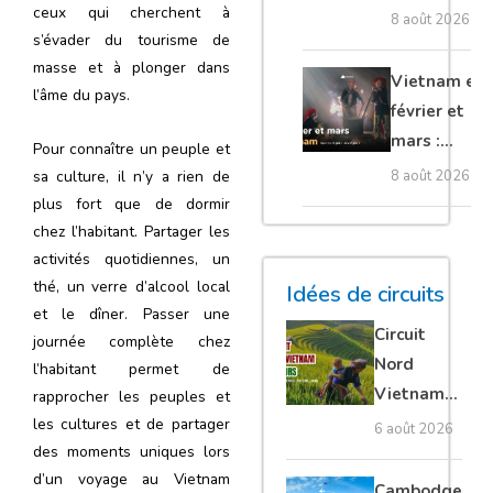
ceux qui cherchent à
Nord : dans
8 août 2026
s’évader du tourisme de
quel sens
masse et à plonger dans
visiter le
Vietnam en
l’âme du pays.
pays ?
février et
mars :
Pour connaître un peuple et
quelles
sa culture, il n’y a rien de
8 août 2026
régions
plus fort que de dormir
privilégier ?
chez l’habitant. Partager les
activités quotidiennes, un
thé, un verre d’alcool local
Idées de circuits
et le dîner. Passer une
Circuit
journée complète chez
Nord
l’habitant permet de
Vietnam
rapprocher les peuples et
15 jours :
les cultures et de partager
6 août 2026
des moments uniques lors
Ha Giang
d’un
voyage au Vietnam
loop en
Cambodge