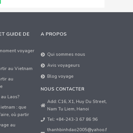
ET GUIDE DE
A PROPOS
 moment voyager
Qui sommes nous
Avis voyageurs
rtir au Vietnam
Blog voyage
tir au
e
NOUS CONTACTER
 au Laos?
Add: C16, X1, Huy Du Street,
ietnam : que
Nam Tu Liem, Hanoi
faire, où partir
Tel: +84-243-3 67 86 96
yage au
thanhbinhdao2005@yahoo.f