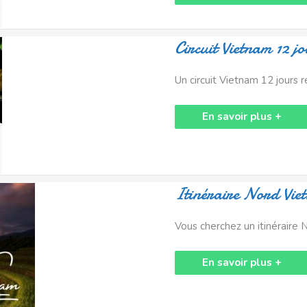
jours,
budget
&
conseils
Circuit
Circuit Vietnam 12 j
Vietnam
12
jours:
Un circuit Vietnam 12 jours ré
Splendeur
du
Vietnam
En savoir plus +
Itinéraire
Itinéraire Nord Vie
Nord
Vietnam
12
Vous cherchez un itinéraire 
jours
En savoir plus +