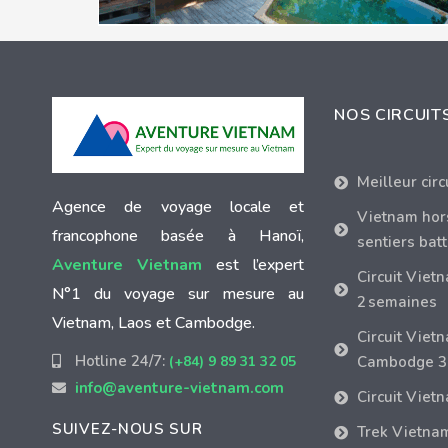
NOS CIRCUIT
Meilleur cir
Agence de voyage locale et
Vietnam hor
francophone basée à Hanoï,
sentiers bat
Aventure Vietnam
est l’expert
Circuit Viet
N°1 du voyage sur mesure au
2 semaines
Vietnam, Laos et Cambodge.
Circuit Viet
Hotline 24/7:
(+84) 9 89 31 32 05
Cambodge 3
info@aventure-vietnam.com
Circuit Viet
SUIVEZ-NOUS SUR
Trek Vietna