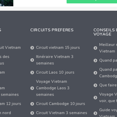
S
CIRCUITS PREFERES
CONSEILS 
VOYAGE
Meilleur
cuit Vietnam
Circuit vietnam 15 jours
Vietnam
s des
Itinéraire Vietnam 3
Quand pa
tus
semaines
Quand par
nam
Circuit Laos 10 jours
Cambodg
Voyage Vietnam
Que faire
nam
Cambodge Laos 3
Voyage V
 semaines
semaines
voir, que 
nam 12 jours
Circuit Cambodge 10 jours
Guide vo
m nord
Circuit Vietnam 3 semaines
Vietnam