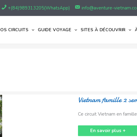
+(84)989313205(WhatsApp)
info@aventure-vietnam.c
OS CIRCUITS
GUIDE VOYAGE
SITES À DÉCOUVRIR
Vietnam
Vietnam famille 2 se
famille
2
semaines
Ce circuit Vietnam en famill
:
Nord,
Centre
et
En savoir plus +
plage