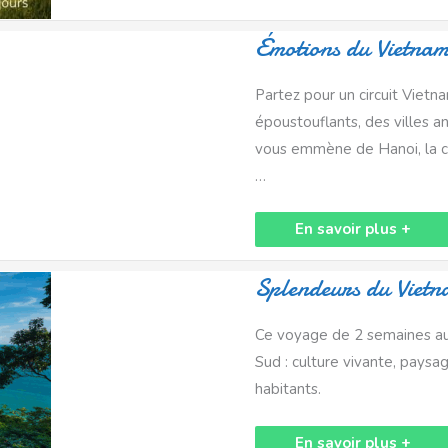
Émotions
Émotions du Vietnam
du
Vietnam
en
Partez pour un circuit Vietn
12
jours
époustouflants, des villes 
vous emmène de Hanoi, la c
…
En savoir plus +
Splendeurs
Splendeurs du Vietn
du
Vietnam
(12
Ce voyage de 2 semaines au 
Jours
|
Sud : culture vivante, pays
11
Nuits)
habitants.
En savoir plus +