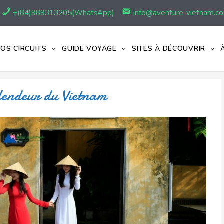
+(84)989313205(WhatsApp)
info@aventure-vietnam.c
OS CIRCUITS
GUIDE VOYAGE
SITES À DÉCOUVRIR
plendeur du Vietnam