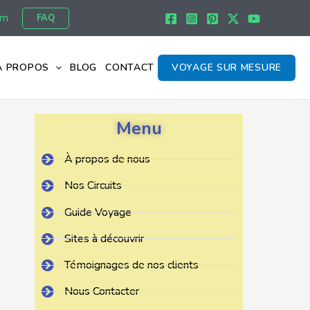
om
FAQ
À PROPOS
BLOG
CONTACT
VOYAGE SUR MESURE
Menu
À propos de nous
Nos Circuits
Guide Voyage
Sites à découvrir
Témoignages de nos clients
Nous Contacter