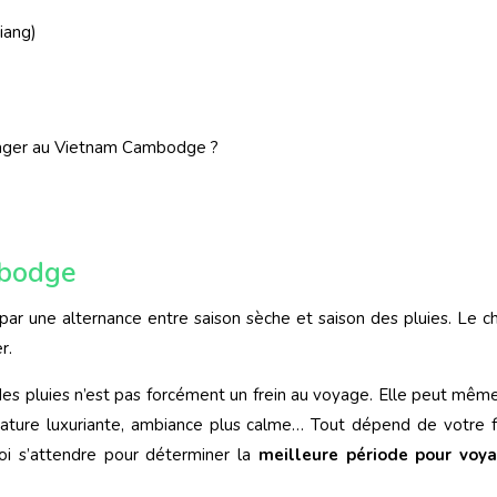
iang)
oyager au Vietnam Cambodge ?
mbodge
ar une alternance entre saison sèche et saison des pluies. Le c
r.
 des pluies n’est pas forcément un frein au voyage. Elle peut mêm
, nature luxuriante, ambiance plus calme… Tout dépend de votre 
uoi s’attendre pour déterminer la
meilleure
période pour voy