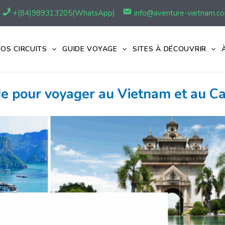
+(84)989313205(WhatsApp)
info@aventure-vietnam.c
OS CIRCUITS
GUIDE VOYAGE
SITES À DÉCOUVRIR
ode pour voyager au Vietnam et au 