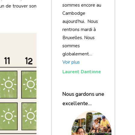
sommes encore au
cun de trouver son
Cambodge
aujourd’hui. Nous
rentrons mardi à
Bruxelles. Nous
sommes
globalement…
Voir plus
Laurent Dantinne
Nous gardons une
excellente
impression de
notre voyage et de
votre agence