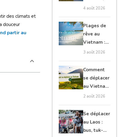
Cambodge
4 août 2026
et Laos :
tir des climats et
guide
la douceur
Plages de
complet
nd partir au
rêve au
Vietnam :
les plus
3 août 2026
belles à
découvrir
Comment
se déplacer
au Vietnam
: transports
2 août 2026
et conseils
Se déplacer
au Laos :
bus, tuk-