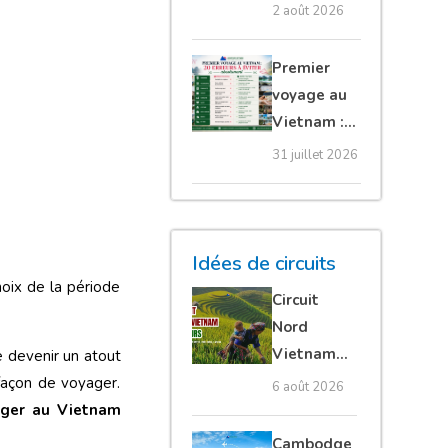
tuk, bateau,
2 août 2026
avion et
voiture
Premier
voyage au
Vietnam :
20 erreurs à
31 juillet 2026
éviter
absolument
Idées de circuits
hoix de la période
Circuit
Nord
Vietnam
e devenir un atout
15 jours :
façon de voyager.
6 août 2026
Ha Giang
ager au Vietnam
loop en
Cambodge