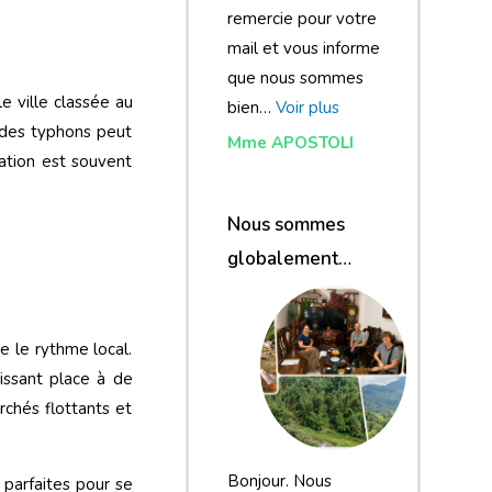
remercie pour votre
mail et vous informe
que nous sommes
e ville classée au
bien…
Voir plus
n des typhons peut
Mme APOSTOLI
tation est souvent
Nous sommes
globalement
satisfaits du
voyage
e le rythme local.
issant place à de
rchés flottants et
Bonjour. Nous
 parfaites pour se