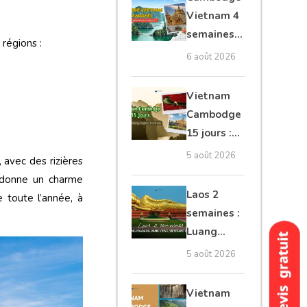
moto, Ninh
Vietnam 4
Binh, Lan
semaines :
régions :
Ha
Angkor,
6 août 2026
Tonkin
secret &
Vietnam
Mékong
Cambodge
15 jours :
Hanoi,
5 août 2026
 avec des rizières
Mékong,
i donne un charme
Angkor,
Laos 2
 toute l’année, à
Tonlé Sap
semaines :
Luang
Prabang,
5 août 2026
Vang
Vieng,
Vietnam
Vientiane