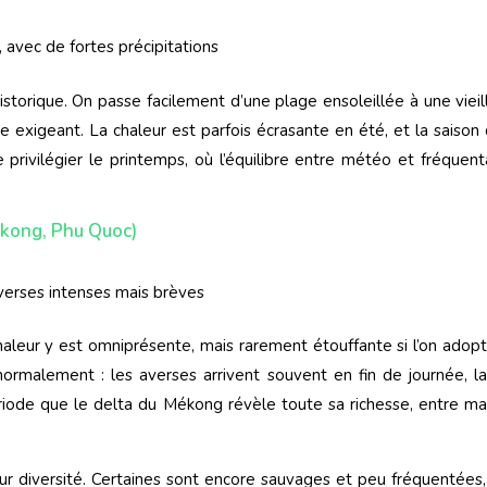
avec de fortes précipitations
istorique. On passe facilement d’une plage ensoleillée à une vieill
re exigeant. La chaleur est parfois écrasante en été, et la saiso
e privilégier le printemps, où l’équilibre entre météo et fréquen
ékong, Phu Quoc)
averses intenses mais brèves
chaleur y est omniprésente, mais rarement étouffante si l’on adopt
ormalement : les averses arrivent souvent en fin de journée, la
ériode que le delta du Mékong révèle toute sa richesse, entre ma
eur diversité. Certaines sont encore sauvages et peu fréquentées,