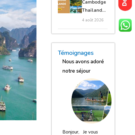
Cambodge
privé
Thaïlande
35 jours :
4 août 2026
grands
trésors
d’Asie
« Nous sommes globalement
« Nous gardons une excell
« Nous avons adoré n
Témoignages
Nous avons adoré
notre séjour
Bonjour, Je vous