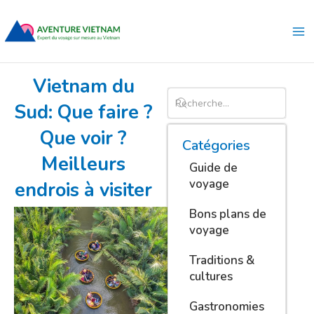
Aller
Ma
au
Me
contenu
Vietnam du
Sud: Que faire ?
Que voir ?
Catégories
Meilleurs
Guide de
voyage
endrois à visiter
Bons plans de
voyage
Traditions &
cultures
Gastronomies