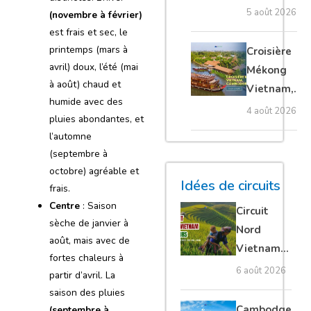
villages
5 août 2026
(novembre à février)
flottants,
est frais et sec, le
meilleure
printemps (mars à
Croisière
saison et
avril) doux, l’été (mai
Mékong
conseils
à août) chaud et
Vietnam,
humide avec des
pour bien le
Cambodge
4 août 2026
pluies abondantes, et
visiter
et Laos :
l’automne
guide
(septembre à
complet
octobre) agréable et
Idées de circuits
frais.
Centre
: Saison
Circuit
sèche de janvier à
Nord
août, mais avec de
Vietnam
fortes chaleurs à
15 jours :
6 août 2026
partir d’avril. La
Ha Giang
saison des pluies
loop en
Cambodge
(septembre à