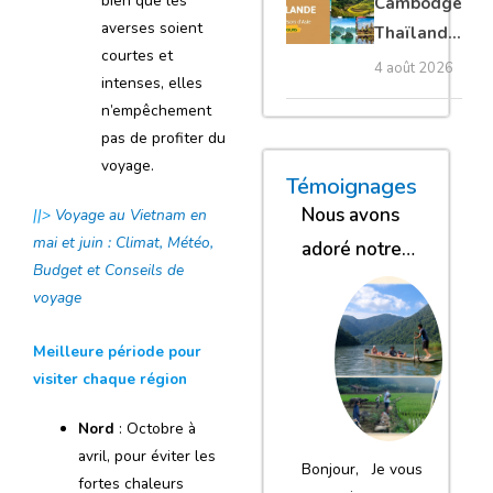
bien que les
Cambodge
privé
averses soient
Thaïlande
courtes et
35 jours :
4 août 2026
intenses, elles
grands
n’empêchement
trésors
pas de profiter du
d’Asie
voyage.
« Nous sommes glob
« Nous avons
« Nous gar
Témoignages
Nous avons
||>
Voyage au Vietnam en
mai et juin : Climat, Météo,
adoré notre
Budget et Conseils de
séjour
voyage
Meilleure période pour
visiter chaque région
Nord
: Octobre à
avril, pour éviter les
Bonjour, Je vous
fortes chaleurs