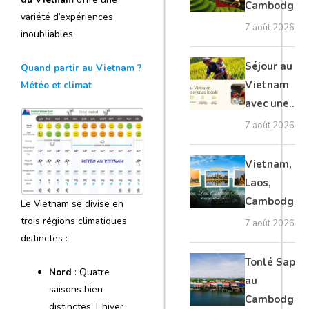
Cambodge
variété d’expériences
et Laos :
7 août 2026
inoubliables.
voyage
authentique
Séjour au
Quand partir au Vietnam ?
Vietnam
Météo et climat
avec une
agence
7 août 2026
locale :
guide
Vietnam,
complet
Laos,
Cambodge,
Le Vietnam se divise en
Thaïlande :
trois régions climatiques
7 août 2026
distinctes :
voyage
authentique
Tonlé Sap
Nord
: Quatre
au
saisons bien
Cambodge :
distinctes. L’hiver