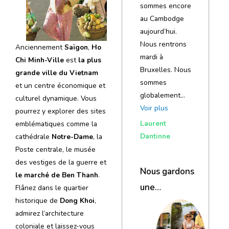
sommes encore
au Cambodge
aujourd’hui.
Nous rentrons
Anciennement
Saïgon
,
Ho
mardi à
Chi Minh-Ville
est
la plus
Bruxelles. Nous
grande ville du Vietnam
sommes
et un centre économique et
globalement…
culturel dynamique. Vous
Voir plus
pourrez y explorer des sites
Laurent
emblématiques comme la
Dantinne
cathédrale
Notre-Dame
, la
Poste centrale, le musée
des vestiges de la guerre et
Nous gardons
le marché de Ben Thanh
.
une
Flânez dans le quartier
historique de
Dong Khoi
,
excellente
admirez l’architecture
impression de
coloniale et laissez-vous