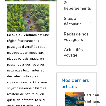
&
hébergements
Sites à
découvrir
Récits de nos
Le sud du Vietnam
est une
voyageurs
région fascinante aux
paysages diversifiés : des
Actualités
métropoles animées aux
voyage
plages paradisiaques, en
passant par des réserves
naturelles luxuriantes et
des sites historiques
Nos derniers
impressionnants. Que vous
articles
soyez passionné d’histoire,
amateur de nature ou en
Partir au
quête de détente,
le sud
Vietnam,
du Vietnam
offre une