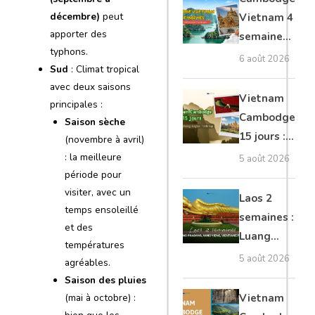
moto, Ninh
décembre)
peut
Vietnam 4
Binh, Lan
apporter des
semaines :
Ha
typhons.
Angkor,
6 août 2026
Sud
: Climat tropical
Tonkin
avec deux saisons
secret &
Vietnam
principales :
Mékong
Cambodge
Saison sèche
15 jours :
(novembre à avril)
Hanoi,
: la meilleure
5 août 2026
Mékong,
période pour
visiter, avec un
Angkor,
Laos 2
temps ensoleillé
Tonlé Sap
semaines :
et des
Luang
températures
Prabang,
5 août 2026
agréables.
Vang
Saison des pluies
Vieng,
(mai à octobre) :
Vietnam
Vientiane