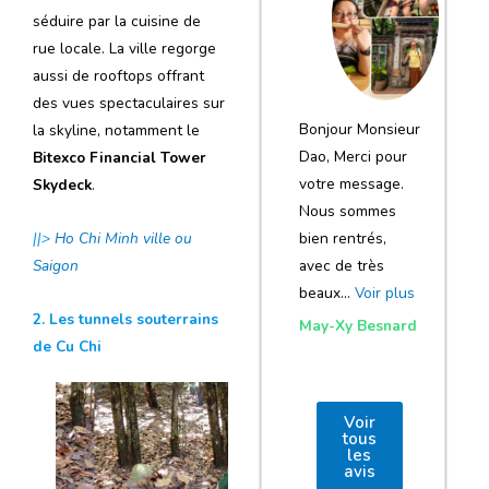
notre voyage
séduire par la cuisine de
et de votre
rue locale. La ville regorge
aussi de rooftops offrant
agence
des vues spectaculaires sur
Bonjour Monsieur
la skyline, notamment le
Dao, Merci pour
Bitexco Financial Tower
votre message.
Skydeck
.
Nous sommes
bien rentrés,
||>
Ho Chi Minh ville ou
avec de très
Saigon
beaux…
Voir plus
2. Les tunnels souterrains
May-Xy Besnard
de Cu Chi
Voir
tous
les
avis