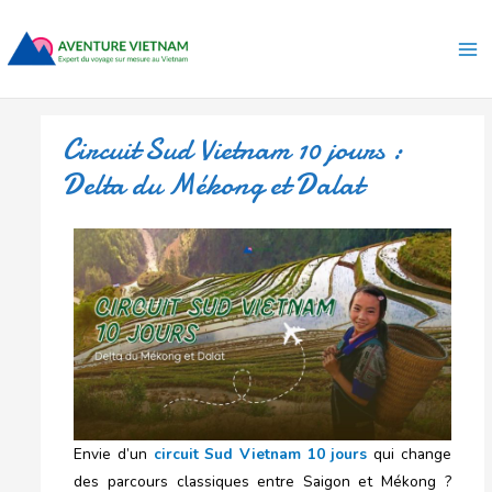
Aller
Ma
au
Me
contenu
Circuit Sud Vietnam 10 jours :
Delta du Mékong et Dalat
Envie d’un
circuit Sud Vietnam 10 jours
qui change
des parcours classiques entre Saigon et Mékong ?