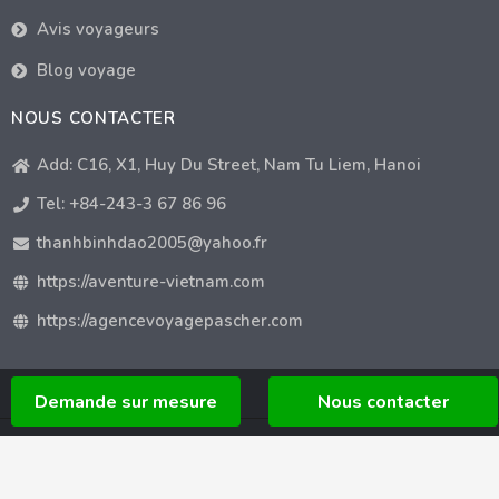
Avis voyageurs
Blog voyage
NOUS CONTACTER
Add: C16, X1, Huy Du Street, Nam Tu Liem, Hanoi
Tel: +84-243-3 67 86 96
thanhbinhdao2005@yahoo.fr
https://aventure-vietnam.com
https://agencevoyagepascher.com
Demande sur mesure
Nous contacter
© AVENTURE VIETNAM TRAVEL, agence de voyage locale. Licence de
Tour Opérateur International : 01-2229/2023/TCDL-GP-LHQT