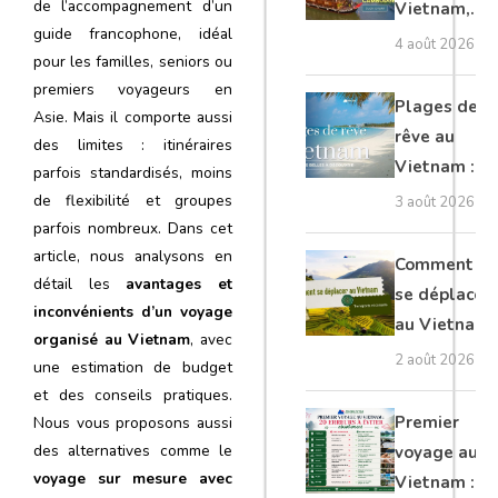
de l’accompagnement d’un
Vietnam,
guide francophone, idéal
Cambodge
4 août 2026
pour les familles, seniors ou
et Laos :
premiers voyageurs en
guide
Plages de
Asie. Mais il comporte aussi
complet
rêve au
des limites : itinéraires
Vietnam :
parfois standardisés, moins
les plus
de flexibilité et groupes
3 août 2026
belles à
parfois nombreux. Dans cet
article, nous analysons en
découvrir
Comment
détail les
avantages et
se déplacer
inconvénients d’un voyage
au Vietnam
organisé au Vietnam
, avec
: transports
2 août 2026
une estimation de budget
et conseils
et des conseils pratiques.
Premier
Nous vous proposons aussi
des alternatives comme le
voyage au
voyage sur mesure avec
Vietnam :