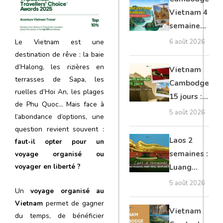
moto, Ninh
Vietnam 4
Binh, Lan
semaines :
Ha
Angkor,
6 août 2026
Le Vietnam est une
Tonkin
destination de rêve : la baie
secret &
d’Halong, les rizières en
Vietnam
Mékong
terrasses de Sapa, les
Cambodge
ruelles d’Hoi An, les plages
15 jours :
de Phu Quoc… Mais face à
Hanoi,
5 août 2026
l’abondance d’options, une
Mékong,
question revient souvent :
Angkor,
Laos 2
faut-il opter pour un
Tonlé Sap
semaines :
voyage organisé ou
voyager en liberté ?
Luang
Prabang,
5 août 2026
Un
voyage organisé au
Vang
Vietnam
permet de gagner
Vieng,
Vietnam
du temps, de bénéficier
Vientiane