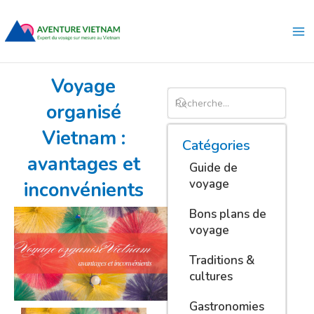
Aller
Ma
au
Me
contenu
Voyage
organisé
Vietnam :
Catégories
avantages et
Guide de
voyage
inconvénients
Bons plans de
voyage
Traditions &
cultures
Gastronomies