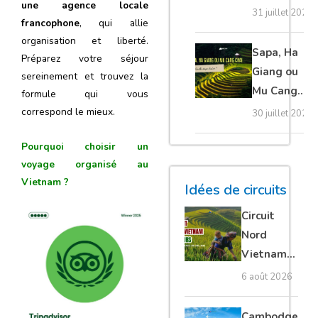
une agence locale
20 erreurs à
31 juillet 2026
francophone
, qui allie
éviter
organisation et liberté.
absolument
Sapa, Ha
Préparez votre séjour
Giang ou
sereinement et trouvez la
Mu Cang
formule qui vous
Chai :
correspond le mieux.
30 juillet 2026
quelle
Pourquoi choisir un
étape
voyage organisé au
choisir ?
Vietnam ?
Idées de circuits
Circuit
Nord
Vietnam
15 jours :
6 août 2026
Ha Giang
loop en
Cambodge