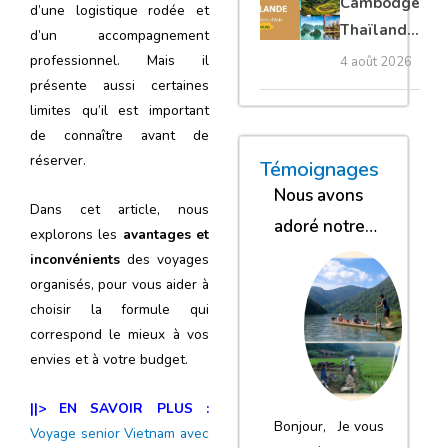
Cambodge
d’une logistique rodée et
privé
Thaïlande
d’un accompagnement
35 jours :
professionnel. Mais il
4 août 2026
grands
présente aussi certaines
trésors
limites qu’il est important
de connaître avant de
d’Asie
réserver.
« Nous sommes glob
« Nous avons
« Nous gar
Témoignages
Nous avons
Dans cet article, nous
adoré notre
explorons les
avantages et
séjour
inconvénients
des voyages
organisés, pour vous aider à
choisir la formule qui
correspond le mieux à vos
envies et à votre budget.
||> EN SAVOIR PLUS :
Bonjour, Je vous
Voyage senior Vietnam avec