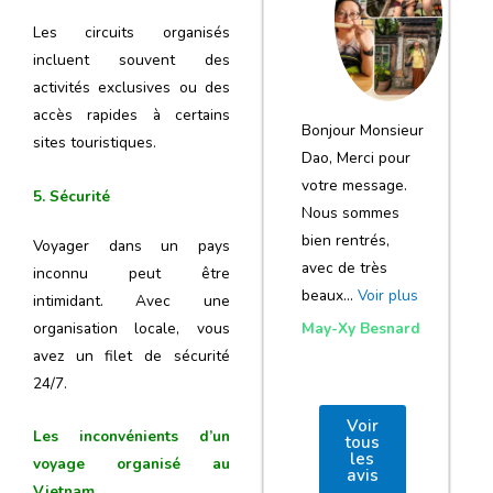
notre voyage
Les circuits organisés
et de votre
incluent souvent des
agence
activités exclusives ou des
accès rapides à certains
Bonjour Monsieur
sites touristiques.
Dao, Merci pour
votre message.
5. Sécurité
Nous sommes
bien rentrés,
Voyager dans un pays
avec de très
inconnu peut être
beaux…
Voir plus
intimidant. Avec une
organisation locale, vous
May-Xy Besnard
avez un filet de sécurité
24/7.
Voir
Les inconvénients d’un
tous
les
voyage organisé au
avis
Vietnam