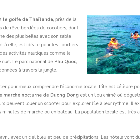
s
le golfe de Thaïlande
, près de la
es de rêve bordées de cocotiers, dont
une des plus belles avec son sable
nt à elle, est idéale pour les couchers
i des activités nautiques comme la
nuit. Le parc national de
Phu Quoc
,
données à travers la jungle.
ter pour mieux comprendre l’économie locale. L’île est célèbre p
e marché nocturne de Duong Dong
est un lieu animé où déguste
urs peuvent louer un scooter pour explorer l’île à leur rythme. Il ex
minutes de marche ou en bateau. La population locale est très ac
vril, avec un ciel bleu et peu de précipitations. Les hôtels vont 