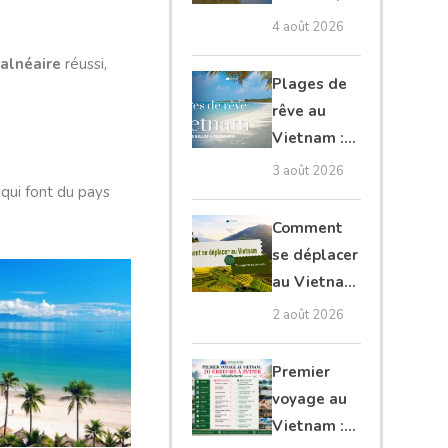
Cambodge
4 août 2026
et Laos :
balnéaire
réussi,
guide
Plages de
complet
rêve au
Vietnam :
les plus
3 août 2026
 qui font du pays
belles à
découvrir
Comment
se déplacer
au Vietnam
: transports
2 août 2026
et conseils
Premier
voyage au
Vietnam :