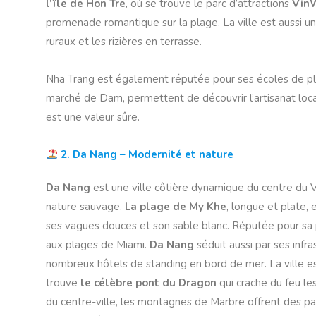
l’île de Hon Tre
, où se trouve le parc d’attractions
Vin
promenade romantique sur la plage. La ville est aussi un
ruraux et les rizières en terrasse.
Nha Trang est également réputée pour ses écoles de pl
marché de Dam, permettent de découvrir l’artisanat local
est une valeur sûre.
2. Da Nang – Modernité et nature
Da Nang
est une ville côtière dynamique du centre du V
nature sauvage.
La plage de My Khe
, longue et plate,
ses vagues douces et son sable blanc. Réputée pour sa
aux plages de Miami.
Da Nang
séduit aussi par ses infr
nombreux hôtels de standing en bord de mer. La ville e
trouve
le célèbre pont du Dragon
qui crache du feu l
du centre-ville, les montagnes de Marbre offrent des p