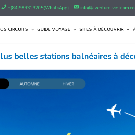
+(84)989313205(WhatsApp)
info@aventure-vietnam.c
OS CIRCUITS
GUIDE VOYAGE
SITES À DÉCOUVRIR
lus belles stations balnéaires à déc