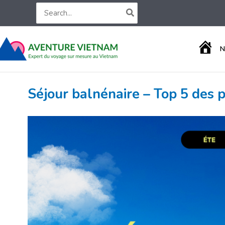
Aller
Search
for:
au
contenu
A
N
C
C
U
E
Séjour balnénaire – Top 5 des p
I
L