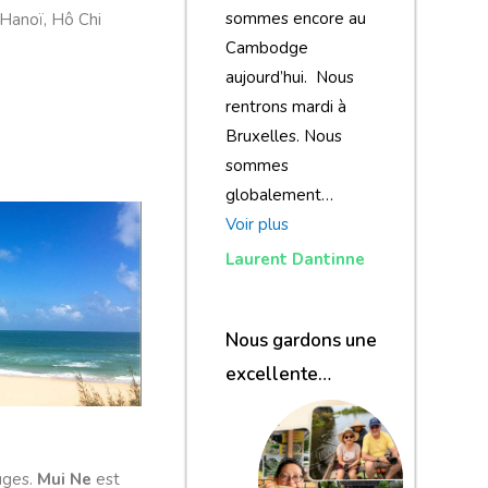
sommes encore au
 Hanoï, Hô Chi
Cambodge
aujourd’hui. Nous
rentrons mardi à
Bruxelles. Nous
sommes
globalement…
Voir plus
Laurent Dantinne
Nous gardons une
excellente
impression de
notre voyage et de
votre agence
uges.
Mui Ne
est