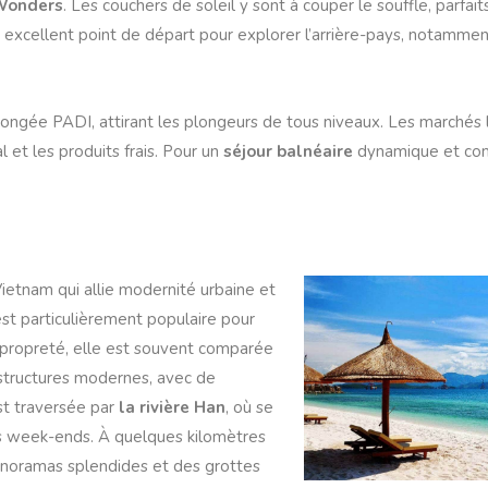
Wonders
. Les couchers de soleil y sont à couper le souffle, parfai
 excellent point de départ pour explorer l’arrière-pays, notamment
ongée PADI, attirant les plongeurs de tous niveaux. Les marchés
 et les produits frais. Pour un
séjour balnéaire
dynamique et com
ietnam qui allie modernité urbaine et
 est particulièrement populaire pour
 propreté, elle est souvent comparée
astructures modernes, avec de
st traversée par
la rivière Han
, où se
es week-ends. À quelques kilomètres
anoramas splendides et des grottes