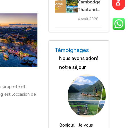
Cambodge
privé
Thaïlande
35 jours :
4 août 2026
grands
trésors
d’Asie
« Nous sommes globalement
« Nous gardons une excell
« Nous avons adoré n
Témoignages
Nous avons adoré
notre séjour
la propreté et
ng
est l’occasion de
Bonjour, Je vous