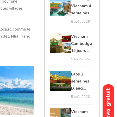
ts pour une
moto, Ninh
Vietnam 4
 les villages
Binh, Lan
semaines :
Ha
Angkor,
6 août 2026
Tonkin
 locaux, comme le
secret &
plet,
Nha Trang
Vietnam
Mékong
Cambodge
15 jours :
Hanoi,
5 août 2026
Mékong,
Angkor,
Laos 2
Tonlé Sap
semaines :
Luang
Prabang,
5 août 2026
Vang
Vieng,
Vietnam
Vientiane