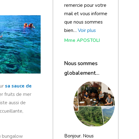
remercie pour votre
mail et vous informe
que nous sommes
bien…
Voir plus
Mme APOSTOLI
Nous sommes
globalement
satisfaits du
our
sa sauce de
voyage
r fruits de mer
iste aussi de
cueillante,
Bonjour. Nous
du bungalow