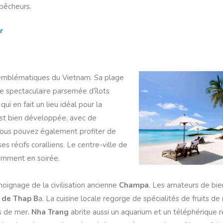
pêcheurs.
r
us emblématiques du Vietnam. Sa plage
ie spectaculaire parsemée d’îlots
ui en fait un lieu idéal pour la
 est bien développée, avec de
 Vous pouvez également profiter de
ses récifs coralliens. Le centre-ville de
amment en soirée.
moignage de la civilisation ancienne
Champa
. Les amateurs de bie
 de Thap B
a. La cuisine locale regorge de spécialités de fruits 
ts de mer.
Nha Trang
abrite aussi un aquarium et un téléphérique r