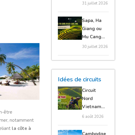
20 erreurs à
31 juillet 2026
éviter
absolument
Sapa, Ha
Giang ou
Mu Cang
Chai :
30 juillet 2026
quelle
étape
choisir ?
Idées de circuits
Circuit
Nord
Vietnam
n-être
15 jours :
6 août 2026
de mer, notamment
Ha Giang
eliant
la côte à
loop en
Cambodge