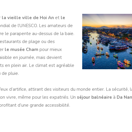
r
la vieille ville de Hoi An
et
le
ondial de l’UNESCO. Les amateurs de
ore le parapente au-dessus de la baie.
s restaurants de plage ou des
ter
le musée Cham
pour mieux
aisible en journée, mais devient
s en plein air. Le climat est agréable
 de pluie.
feux d’artifice, attirant des visiteurs du monde entier. La sécurité, 
t bon vivre, même pour les expatriés. Un
séjour balnéaire
à
Da Na
ofitant d’une grande accessibilité.