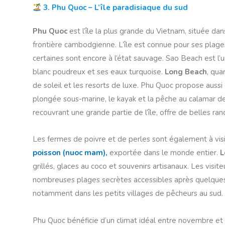
3. Phu Quoc – L’île paradisiaque du sud
Phu Quoc
est l’île la plus grande du Vietnam, située dan
frontière cambodgienne. L’île est connue pour ses plag
certaines sont encore à l’état sauvage. Sao Beach est l’
blanc poudreux et ses eaux turquoise.
Long Beach
, qua
de soleil et les resorts de luxe. Phu Quoc propose auss
plongée sous-marine, le kayak et la pêche au calamar de 
recouvrant une grande partie de l’île, offre de belles ran
Les fermes de poivre et de perles sont également à visi
poisson (nuoc mam),
exportée dans le monde entier.
L
grillés, glaces au coco et souvenirs artisanaux. Les visite
nombreuses plages secrètes accessibles après quelques 
notamment dans les petits villages de pêcheurs au sud.
Phu Quoc bénéficie d’un climat idéal entre novembre et a