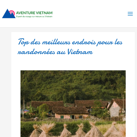
Aller
Ma
au
Me
contenu
Top des meilleurs endrois pour les
randonnées au Vietnam