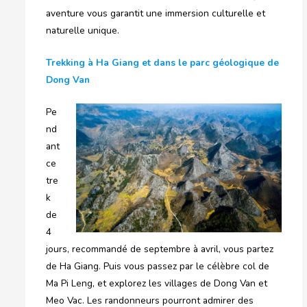
aventure vous garantit une immersion culturelle et
naturelle unique.
Trekking à Ha Giang et dans le parc géologique de
Dong Van
Pe
nd
ant
ce
tre
k
de
4
jours, recommandé de septembre à avril, vous partez
de Ha Giang. Puis vous passez par le célèbre col de
Ma Pi Leng, et explorez les villages de Dong Van et
Meo Vac. Les randonneurs pourront admirer des