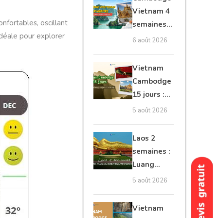
moto, Ninh
Vietnam 4
Binh, Lan
onfortables, oscillant
semaines :
Ha
déale pour explorer
Angkor,
6 août 2026
Tonkin
secret &
Vietnam
Mékong
Cambodge
15 jours :
Hanoi,
5 août 2026
Mékong,
Angkor,
Laos 2
Tonlé Sap
semaines :
Luang
Prabang,
5 août 2026
Vang
Vieng,
Vietnam
Vientiane