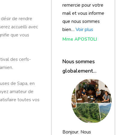
remercie pour votre
mail et vous informe
 désir de rendre
que nous sommes
erez accueilli avec
bien…
Voir plus
gnifie que vous
Mme APOSTOLI
tival des cerfs-
Nous sommes
namien.
globalement
satisfaits du
uses de Sapa, en
voyage
soyez amateur de
atisfaire toutes vos
Bonjour. Nous