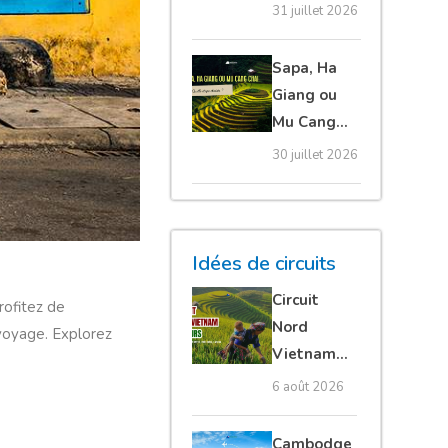
20 erreurs à
31 juillet 2026
éviter
absolument
Sapa, Ha
Giang ou
Mu Cang
Chai :
30 juillet 2026
quelle
étape
choisir ?
Idées de circuits
Circuit
rofitez de
Nord
 voyage. Explorez
Vietnam
15 jours :
6 août 2026
Ha Giang
loop en
Cambodge