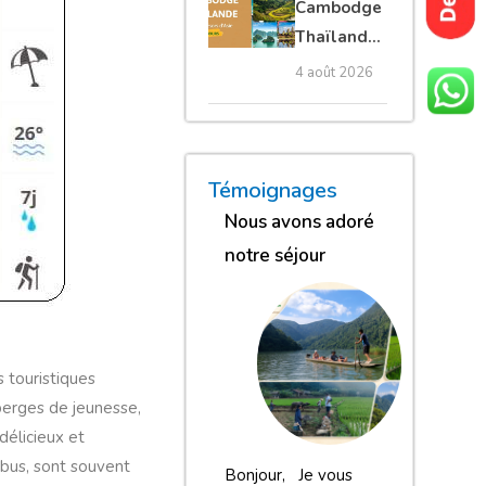
Cambodge
privé
Thaïlande
35 jours :
4 août 2026
grands
trésors
d’Asie
« Nous sommes globalement
« Nous gardons une excell
« Nous avons adoré n
Témoignages
Nous avons adoré
notre séjour
 touristiques
berges de jeunesse,
délicieux et
 bus, sont souvent
Bonjour, Je vous