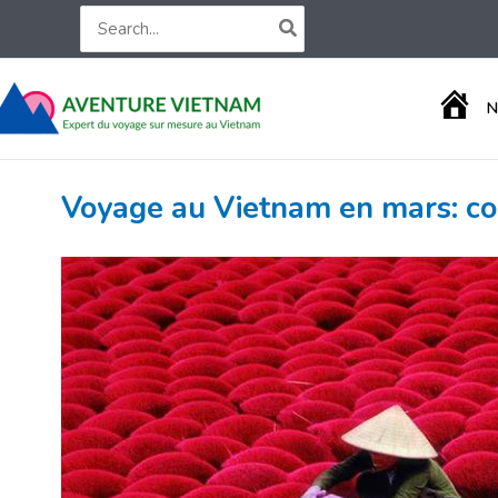
Aller
Search
for:
au
contenu
A
N
C
C
U
E
Voyage au Vietnam en mars: cons
I
L