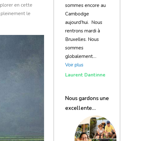
xplorer en cette
sommes encore au
r pleinement le
Cambodge
aujourd’hui. Nous
rentrons mardi à
Bruxelles. Nous
sommes
globalement…
Voir plus
Laurent Dantinne
Nous gardons une
excellente
impression de
notre voyage et de
votre agence