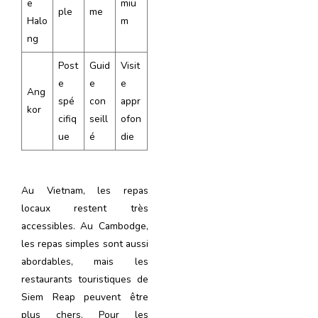
e
miu
ple
me
Halo
m
ng
Post
Guid
Visit
e
e
e
Ang
spé
con
appr
kor
cifiq
seill
ofon
ue
é
die
Au Vietnam, les repas
locaux restent très
accessibles. Au Cambodge,
les repas simples sont aussi
abordables, mais les
restaurants touristiques de
Siem Reap peuvent être
plus chers. Pour les