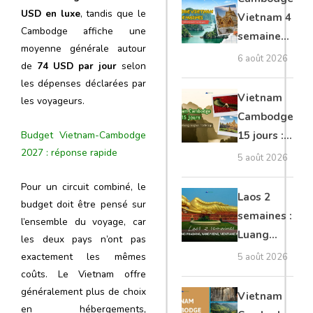
moto, Ninh
USD en luxe
, tandis que le
Vietnam 4
Binh, Lan
Cambodge affiche une
semaines :
moyenne générale autour
Ha
Angkor,
6 août 2026
de
74 USD par jour
selon
Tonkin
les dépenses déclarées par
secret &
Vietnam
les voyageurs.
Mékong
Cambodge
15 jours :
Budget Vietnam-Cambodge
2027 : réponse rapide
Hanoi,
5 août 2026
Mékong,
Pour un circuit combiné, le
Angkor,
Laos 2
budget doit être pensé sur
Tonlé Sap
semaines :
l’ensemble du voyage, car
Luang
les deux pays n’ont pas
Prabang,
exactement les mêmes
5 août 2026
Vang
coûts. Le Vietnam offre
Vieng,
généralement plus de choix
Vietnam
en hébergements,
Vientiane