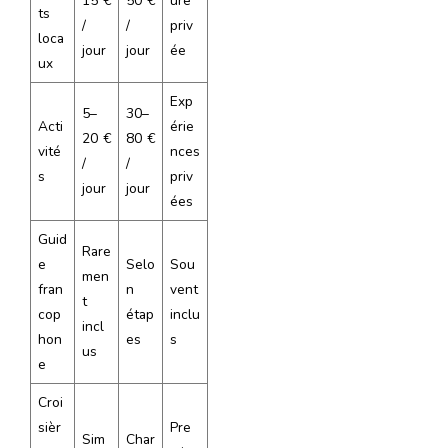
15 €
50 €
ure
ts
/
/
priv
loca
jour
jour
ée
ux
Exp
5–
30–
Acti
érie
20 €
80 €
vité
nces
/
/
s
priv
jour
jour
ées
Guid
Rare
e
Selo
Sou
men
fran
n
vent
t
cop
étap
inclu
incl
hon
es
s
us
e
Croi
sièr
Pre
Sim
Char