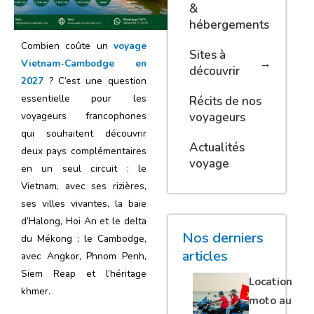
&
hébergements
Combien coûte un
voyage
Sites à
Vietnam-Cambodge en
découvrir
2027
? C’est une question
essentielle pour les
Récits de nos
voyageurs
voyageurs francophones
qui souhaitent découvrir
Actualités
deux pays complémentaires
voyage
en un seul circuit : le
Vietnam, avec ses rizières,
ses villes vivantes, la baie
d’Halong, Hoi An et le delta
Nos derniers
du Mékong ; le Cambodge,
articles
avec Angkor, Phnom Penh,
Siem Reap et l’héritage
Location
khmer.
moto au