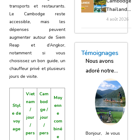
Cambodge
transports et restaurants.
privé
Thaïlande
Le Cambodge reste
35 jours :
4 août 2026
accessible, mais les
grands
dépenses peuvent
trésors
augmenter autour de Siem
d’Asie
Reap et d’Angkor,
« Nous sommes glob
« Nous avons
« Nous gar
Témoignages
notamment si vous
Nous avons
choisissez un bon guide, un
chauffeur privé et plusieurs
adoré notre
jours de visite.
séjour
Viet
Cam
Moy
nam
bod
Styl
enn
/
ge /
e de
e
jour
jour
voy
com
/
/
age
biné
pers
pers
Bonjour, Je vous
e