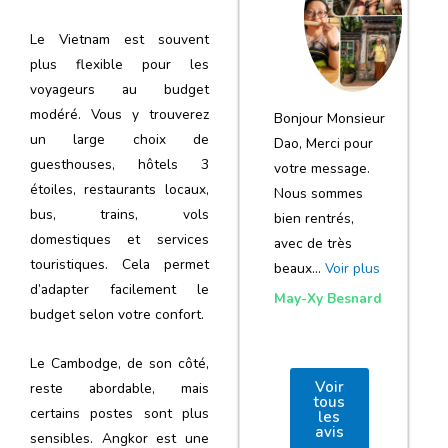
notre voyage
Le Vietnam est souvent
et de votre
plus flexible pour les
agence
voyageurs au budget
modéré. Vous y trouverez
Bonjour Monsieur
un large choix de
Dao, Merci pour
guesthouses, hôtels 3
votre message.
étoiles, restaurants locaux,
Nous sommes
bus, trains, vols
bien rentrés,
domestiques et services
avec de très
touristiques. Cela permet
beaux…
Voir plus
d’adapter facilement le
May-Xy Besnard
budget selon votre confort.
Le Cambodge, de son côté,
Voir
reste abordable, mais
tous
certains postes sont plus
les
avis
sensibles. Angkor est une