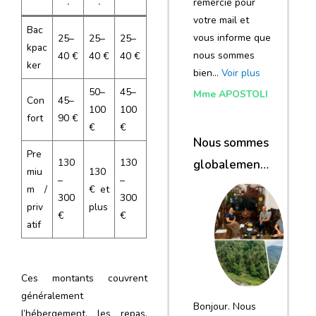
.
.
remercie pour
votre mail et
Bac
vous informe que
25–
25–
25–
kpac
nous sommes
40 €
40 €
40 €
ker
bien…
Voir plus
50–
45–
Mme APOSTOLI
Con
45–
100
100
fort
90 €
€
€
Nous sommes
Pre
130
130
globalement
miu
130
–
–
satisfaits du
m /
€ et
300
300
priv
plus
voyage
€
€
atif
Ces montants couvrent
généralement
Bonjour. Nous
l’hébergement, les repas,