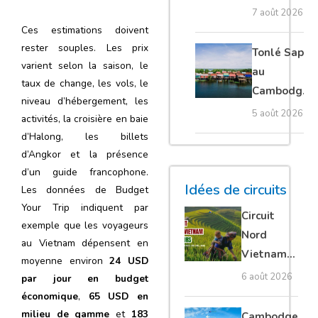
Thaïlande :
7 août 2026
voyage
Ces estimations doivent
authentique
rester souples. Les prix
Tonlé Sap
varient selon la saison, le
au
taux de change, les vols, le
Cambodge :
niveau d’hébergement, les
villages
5 août 2026
activités, la croisière en baie
flottants,
d’Halong, les billets
meilleure
d’Angkor et la présence
saison et
d’un guide francophone.
conseils
Idées de circuits
Les données de Budget
pour bien le
Your Trip indiquent par
Circuit
visiter
exemple que les voyageurs
Nord
au Vietnam dépensent en
Vietnam
moyenne environ
24 USD
15 jours :
6 août 2026
par jour en budget
Ha Giang
économique
,
65 USD en
loop en
milieu de gamme
et
183
Cambodge