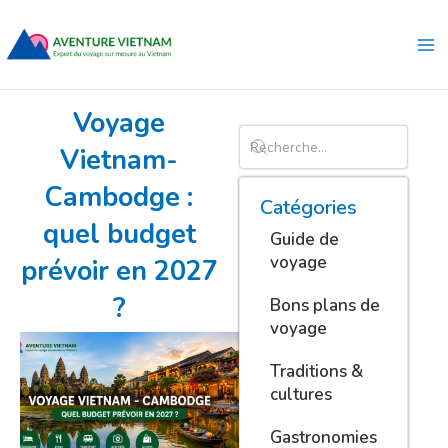
Aller
Ma
au
Me
contenu
Voyage
Vietnam-
Cambodge :
Catégories
quel budget
Guide de
voyage
prévoir en 2027
?
Bons plans de
voyage
Traditions &
cultures
Gastronomies