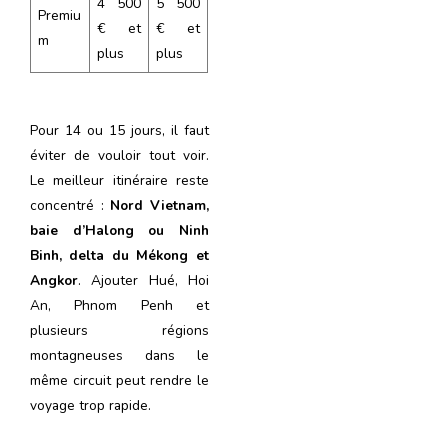
4 500
5 500
Premiu
€ et
€ et
m
plus
plus
Pour 14 ou 15 jours, il faut
éviter de vouloir tout voir.
Le meilleur itinéraire reste
concentré :
Nord Vietnam,
baie d’Halong ou Ninh
Binh, delta du Mékong et
Angkor
. Ajouter Hué, Hoi
An, Phnom Penh et
plusieurs régions
montagneuses dans le
même circuit peut rendre le
voyage trop rapide.