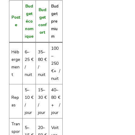
Bud
Bud
Bud
get
get
Post
get
éco
pre
e
conf
nom
miu
ort
ique
m
100
Héb
6–
35–
–
erge
25 €
80 €
250
men
/
/
€+ /
t
nuit
nuit
nuit
5–
15–
40–
Rep
10 €
30 €
80 €
as
/
/
+ /
jour
jour
jour
Tran
5–
20–
Voit
spor