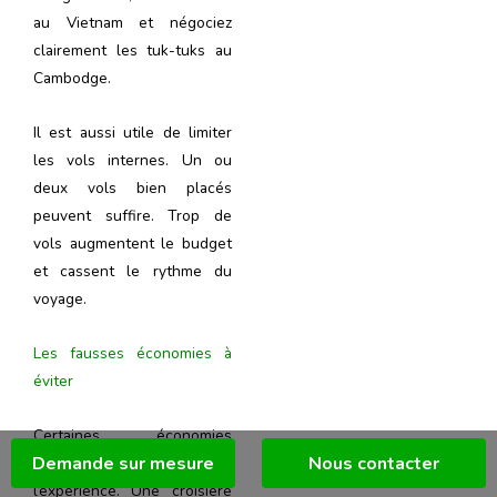
au Vietnam et négociez
clairement les tuk-tuks au
Cambodge.
Il est aussi utile de limiter
les vols internes. Un ou
deux vols bien placés
peuvent suffire. Trop de
vols augmentent le budget
et cassent le rythme du
voyage.
Les fausses économies à
éviter
Certaines économies
Demande sur mesure
Nous contacter
peuvent abîmer
l’expérience. Une croisière