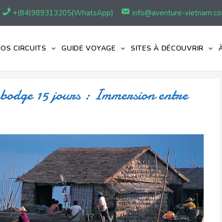
+(84)989313205(WhatsApp)
info@aventure-vietnam.c
OS CIRCUITS
GUIDE VOYAGE
SITES À DÉCOUVRIR
bodge 15 jours : Immersion entre