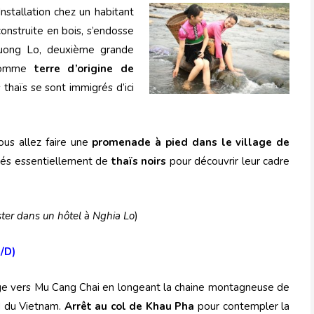
Installation chez un habitant
 construite en bois, s’endosse
Muong Lo, deuxième grande
 comme
terre d’origine de
 thaïs se sont immigrés d’ici
ous allez faire une
promenade à pied dans le village de
plés essentiellement de
thaïs noirs
pour découvrir leur cadre
ester dans un hôtel à Nghia Lo
)
L/D)
age vers Mu Cang Chai en longeant la chaine montagneuse de
d du Vietnam.
Arrêt au col de Khau Pha
pour contempler la