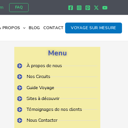
om
FAQ
À PROPOS
BLOG
CONTACT
VOYAGE SUR MESURE
Menu
À propos de nous
Nos Circuits
Guide Voyage
Sites à découvrir
Témoignages de nos clients
Nous Contacter