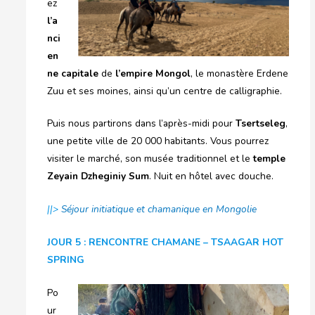
ez
l’a
nci
en
ne capitale
de
l’empire Mongol
, le monastère Erdene
Zuu et ses moines, ainsi qu’un centre de calligraphie.
Puis nous partirons dans l’après-midi pour
Tsertseleg
,
une petite ville de 20 000 habitants. Vous pourrez
visiter le marché, son musée traditionnel et le
temple
Zeyain Dzheginiy Sum
. Nuit en hôtel avec douche.
||>
Séjour initiatique et chamanique en Mongolie
JOUR 5 : RENCONTRE CHAMANE – TSAAGAR HOT
SPRING
Po
ur