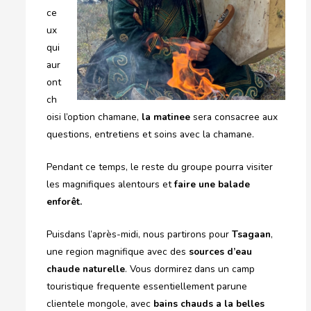
ce
ux
qui
aur
ont
ch
oisi l’option chamane,
la matinee
sera consacree aux
questions, entretiens et soins avec la chamane.
Pendant ce temps, le reste du groupe pourra visiter
les magnifiques alentours et
faire une balade
enforêt.
Puisdans l’après-midi, nous partirons pour
Tsagaan
,
une region magnifique avec des
sources d’eau
chaude naturelle
. Vous dormirez dans un camp
touristique frequente essentiellement parune
clientele mongole, avec
bains chauds a la belles