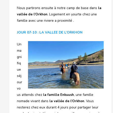
Nous partirons ensuite à notre camp de base dans
la
vallée de l’Orkhon
. Logement en yourte chez une
famille avec une riviere a proximité .
JOUR 07-10 : LA VALLEE DE L’ORKHON
Un
ma
gni
fiq
ue
séj
our
vo
us attends chez
la famille Enkuush
, une famille
nomade vivant dans
la vallée de l’Orkhon
. Vous
resterez chez eux durant 4 jours pour partager leur