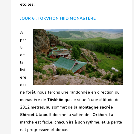
etoiles.
JOUR 6 : TOKVHON HIID MONASTÈRE
A
par
tir
de
la
lisi
ère
d’u
ne forêt, nous ferons une randonnée en direction du
monastère de
Tövkhön
qui se situe à une altitude de
2312 mètres, au sommet de l
a montagne sacrée
Shireet Ulaan
. Il domine la vallée de l’
Orkhon
. La
marche est facile, chacun ira à son rythme, et la pente
est progressive et douce.