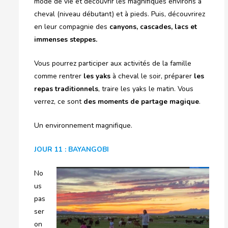
mode de vie et découvrir les magnifiques environs à
cheval (niveau débutant) et à pieds. Puis, découvrirez
en leur compagnie des
canyons, cascades, lacs et
immenses steppes.
Vous pourrez participer aux activités de la famille
comme rentrer
les yaks
à cheval le soir, préparer
les
repas traditionnels
, traire les yaks le matin. Vous
verrez, ce sont
des moments de partage magique
.
Un environnement magnifique.
JOUR 11 : BAYANGOBI
No
us
pas
ser
on