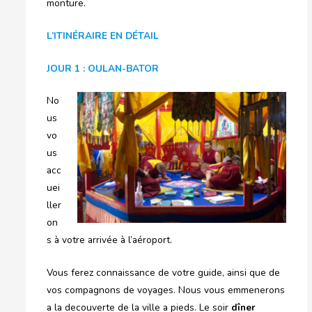
monture.
L’ITINÉRAIRE EN DÉTAIL
JOUR 1 : OULAN-BATOR
No
us
vo
us
acc
uei
ller
on
s à votre arrivée à l’aéroport.
Vous ferez connaissance de votre guide, ainsi que de
vos compagnons de voyages. Nous vous emmenerons
a la decouverte de la ville a pieds. Le soir
dîner