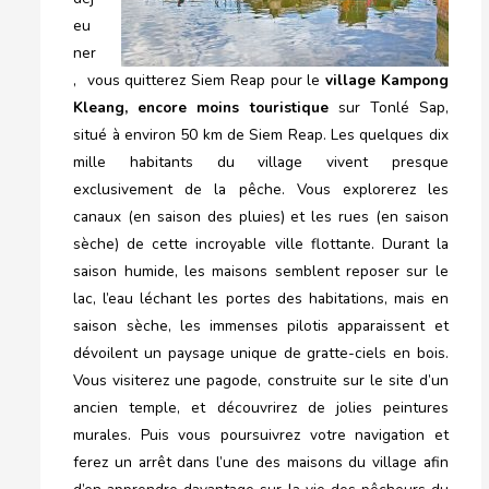
eu
ner
, vous quitterez Siem Reap pour le
village Kampong
Kleang, encore moins touristique
sur Tonlé Sap,
situé à environ 50 km de Siem Reap. Les quelques dix
mille habitants du village vivent presque
exclusivement de la pêche. Vous explorerez les
canaux (en saison des pluies) et les rues (en saison
sèche) de cette incroyable ville flottante. Durant la
saison humide, les maisons semblent reposer sur le
lac, l’eau léchant les portes des habitations, mais en
saison sèche, les immenses pilotis apparaissent et
dévoilent un paysage unique de gratte-ciels en bois.
Vous visiterez une pagode, construite sur le site d’un
ancien temple, et découvrirez de jolies peintures
murales. Puis vous poursuivrez votre navigation et
ferez un arrêt dans l’une des maisons du village afin