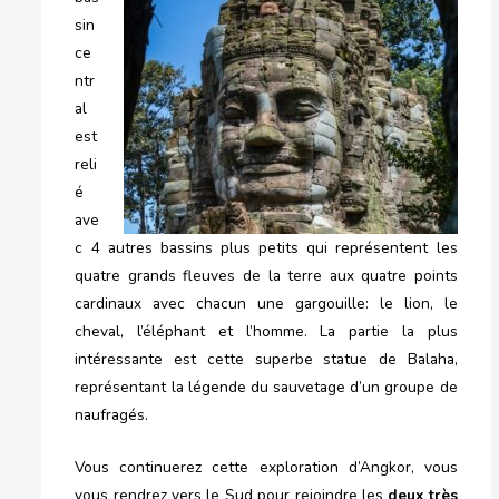
sin
ce
ntr
al
est
reli
é
ave
c 4 autres bassins plus petits qui représentent les
quatre grands fleuves de la terre aux quatre points
cardinaux avec chacun une gargouille: le lion, le
cheval, l’éléphant et l’homme. La partie la plus
intéressante est cette superbe statue de Balaha,
représentant la légende du sauvetage d’un groupe de
naufragés.
Vous continuerez cette exploration d’Angkor, vous
vous rendrez vers le Sud pour rejoindre les
deux très