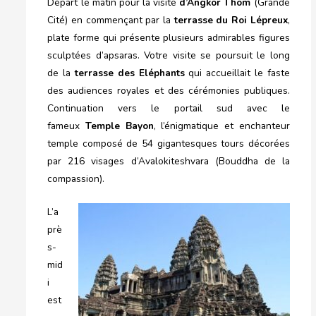
Départ le matin pour la visite
d’Angkor Thom
(Grande
Cité) en commençant par la
terrasse du Roi Lépreux
,
plate forme qui présente plusieurs admirables figures
sculptées d’apsaras. Votre visite se poursuit le long
de la
terrasse des Eléphants
qui accueillait le faste
des audiences royales et des cérémonies publiques.
Continuation vers le portail sud avec le
fameux
Temple Bayon
, l’énigmatique et enchanteur
temple composé de 54 gigantesques tours décorées
par 216 visages d’Avalokiteshvara (Bouddha de la
compassion).
L’a
prè
s-
mid
i
est