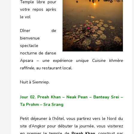
Temple libre pour
votre repos après
le vol
Dîner de
bienvenue
spectacle
nocturne de danse
Apsara –
une expérience unique Cuisine khmère
raffinée
, au restaurant local.
Nuit à Siemriep.
Jour 02. Preah Khan – Neak Pean – Banteay Srei –
Ta Prohm – Sra Srang
Petit déjeuner à l’hôtel, vous partirez vers le Nord du
site d’Angkor pour débuter la journée, vous visiterez
en premier le temple de
Preah Khan
, construit par