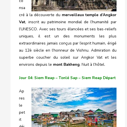
co
nsa
cré à la découverte du
merveilleux temple d’Angkor
Vat
, inscrit au patrimoine mondial de l’humanité par
l’UNESCO. Avec ses tours élancées et ses bas-reliefs
uniques, il est un des monuments les plus
extraordinaires jamais conçus par l’esprit humain, érigé
au 12è siècle en l’honneur de Vishnu. Admiration du
superbe coucher du soleil sur Angkor Vat et les
environs depuis le
mont
Bakheng
. Nuit à l’hôtel.
Jour 04: Siem Reap – Tonlé Sap – Siem Reap Départ
Ap
res
le
pet
it
déj