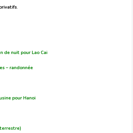
privatifs
.
in de nuit pour Lao Cai
nies – randonnée
ousine pour Hanoi
terrestre)