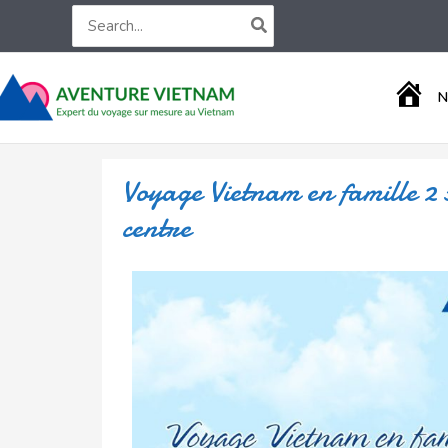
Aller
Search
for:
au
contenu
A
N
C
C
U
E
Voyage Vietnam en famille 2 
I
L
centre