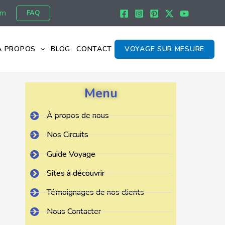
om
FAQ
À PROPOS
BLOG
CONTACT
VOYAGE SUR MESURE
Menu
À propos de nous
Nos Circuits
Guide Voyage
Sites à découvrir
Témoignages de nos clients
Nous Contacter