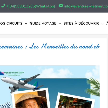
+(84)989313205(WhatsApp)
info@aventure-vietnam.c
OS CIRCUITS
GUIDE VOYAGE
SITES À DÉCOUVRIR
semaines : Les Merveilles du nord et