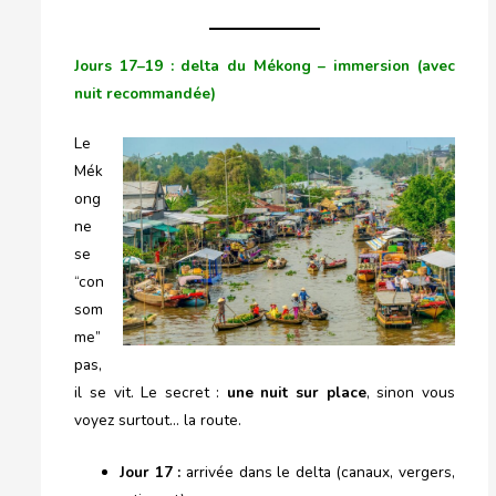
Jours 17–19 : delta du Mékong – immersion (avec
nuit recommandée)
Le
Mék
ong
ne
se
“con
som
me”
pas,
il se vit. Le secret :
une nuit sur place
, sinon vous
voyez surtout… la route.
Jour 17 :
arrivée dans le delta (canaux, vergers,