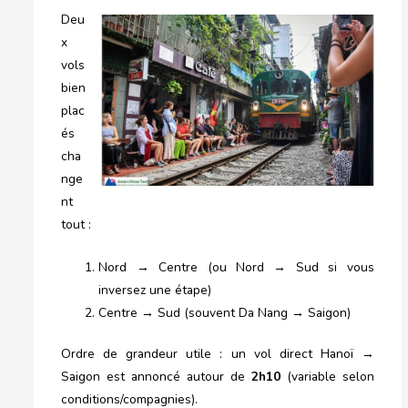
Deu
x
vols
bien
plac
és
cha
nge
nt
tout :
Nord → Centre (ou Nord → Sud si vous
inversez une étape)
Centre → Sud (souvent Da Nang → Saigon)
Ordre de grandeur utile : un vol direct Hanoï →
Saigon est annoncé autour de
2h10
(variable selon
conditions/compagnies).