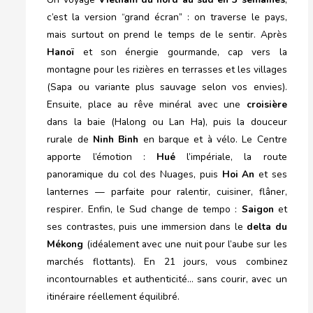
c’est la version “grand écran” : on traverse le pays,
mais surtout on prend le temps de le sentir. Après
Hanoï
et son énergie gourmande, cap vers la
montagne pour les rizières en terrasses et les villages
(Sapa ou variante plus sauvage selon vos envies).
Ensuite, place au rêve minéral avec une
croisière
dans la baie (Halong ou Lan Ha), puis la douceur
rurale de
Ninh Binh
en barque et à vélo. Le Centre
apporte l’émotion :
Hué
l’impériale, la route
panoramique du col des Nuages, puis
Hoi An
et ses
lanternes — parfaite pour ralentir, cuisiner, flâner,
respirer. Enfin, le Sud change de tempo :
Saigon
et
ses contrastes, puis une immersion dans le
delta du
Mékong
(idéalement avec une nuit pour l’aube sur les
marchés flottants). En 21 jours, vous combinez
incontournables et authenticité… sans courir, avec un
itinéraire réellement équilibré.