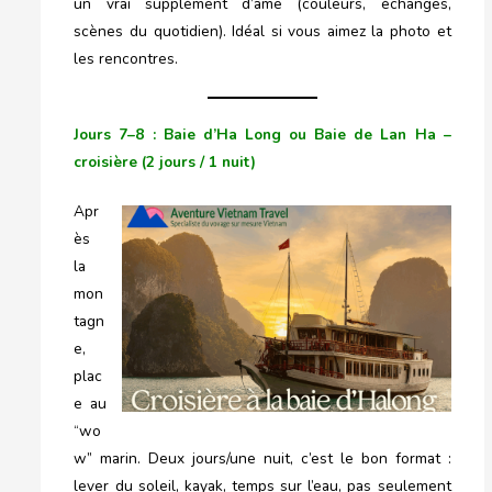
un vrai supplément d’âme (couleurs, échanges,
scènes du quotidien). Idéal si vous aimez la photo et
les rencontres.
Jours 7–8 : Baie d’Ha Long ou Baie de Lan Ha –
croisière (2 jours / 1 nuit)
Apr
ès
la
mon
tagn
e,
plac
e au
“wo
w” marin. Deux jours/une nuit, c’est le bon format :
lever du soleil, kayak, temps sur l’eau, pas seulement