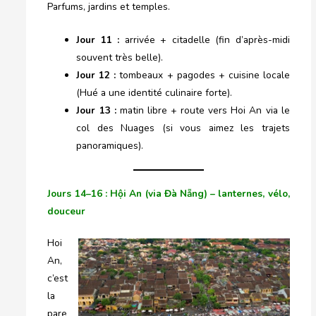
Parfums, jardins et temples.
Jour 11 :
arrivée + citadelle (fin d’après-midi
souvent très belle).
Jour 12 :
tombeaux + pagodes + cuisine locale
(Hué a une identité culinaire forte).
Jour 13 :
matin libre + route vers Hoi An via le
col des Nuages (si vous aimez les trajets
panoramiques).
Jours 14–16 : Hội An (via Đà Nẵng) – lanternes, vélo,
douceur
Hoi
An,
c’est
la
pare