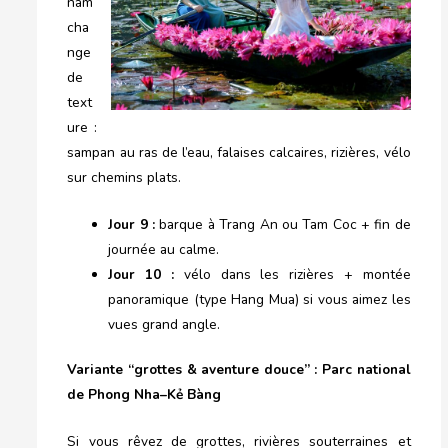
nam
cha
nge
de
text
ure :
sampan au ras de l’eau, falaises calcaires, rizières, vélo
sur chemins plats.
Jour 9 :
barque à Trang An ou Tam Coc + fin de
journée au calme.
Jour 10 :
vélo dans les rizières + montée
panoramique (type Hang Mua) si vous aimez les
vues grand angle.
Variante “grottes & aventure douce” : Parc national
de Phong Nha–Kẻ Bàng
Si vous rêvez de grottes, rivières souterraines et