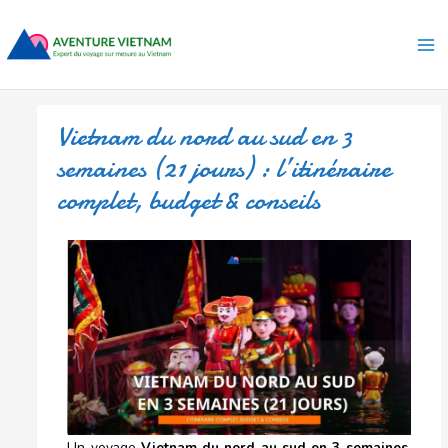
Aller
Ma
au
Me
contenu
Vietnam du nord au sud en 3
semaines (21 jours) : l’itinéraire
complet, budget & conseils
Un voyage
Vietnam du nord au sud en 3 semaines
,