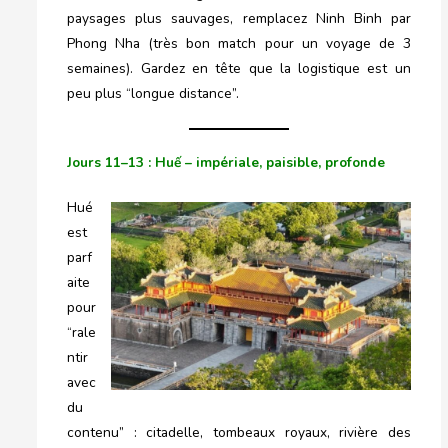
paysages plus sauvages, remplacez Ninh Binh par
Phong Nha (très bon match pour un voyage de 3
semaines). Gardez en tête que la logistique est un
peu plus “longue distance”.
Jours 11–13 : Huế – impériale, paisible, profonde
Hué
est
parf
aite
pour
“rale
ntir
avec
du
contenu” : citadelle, tombeaux royaux, rivière des