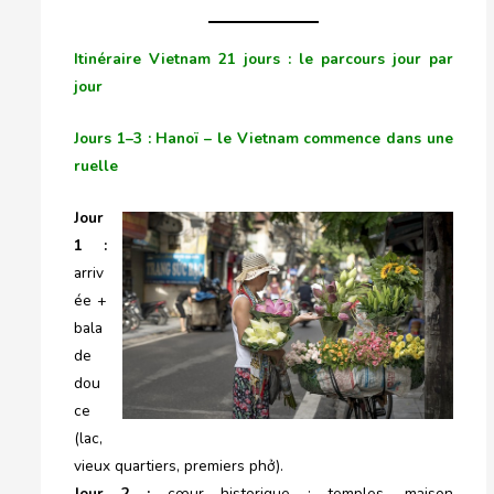
Itinéraire Vietnam 21 jours : le parcours jour par
jour
Jours 1–3 : Hanoï – le Vietnam commence dans une
ruelle
Jour
1 :
arriv
ée +
bala
de
dou
ce
(lac,
vieux quartiers, premiers phở).
Jour 2 :
cœur historique : temples, maison