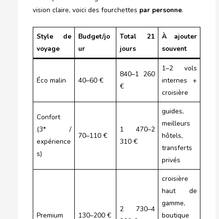
vision claire, voici des fourchettes
par personne
.
Style de
Budget/jo
Total 21
À ajouter
voyage
ur
jours
souvent
1–2 vols
840–1 260
Éco malin
40–60 €
internes +
€
croisière
guides,
Confort
meilleurs
(3* /
1 470–2
70–110 €
hôtels,
expérience
310 €
transferts
s)
privés
croisière
haut de
gamme,
2 730–4
Premium
130–200 €
boutique