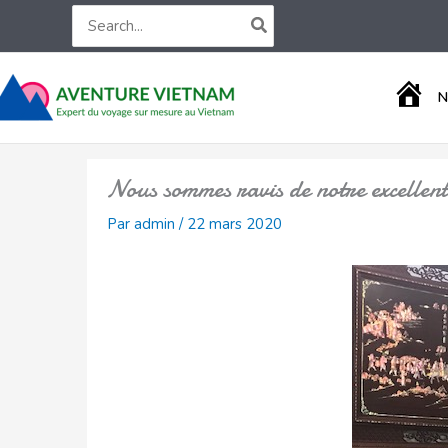
Aller
Search
for:
au
contenu
A
N
C
C
U
E
Nous sommes ravis de notre excellen
I
L
Par
admin
/
22 mars 2020