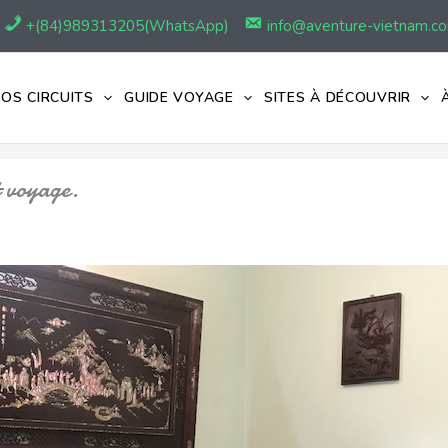
+(84)989313205(WhatsApp)
info@aventure-vietnam.c
OS CIRCUITS
GUIDE VOYAGE
SITES À DÉCOUVRIR
t voyage.