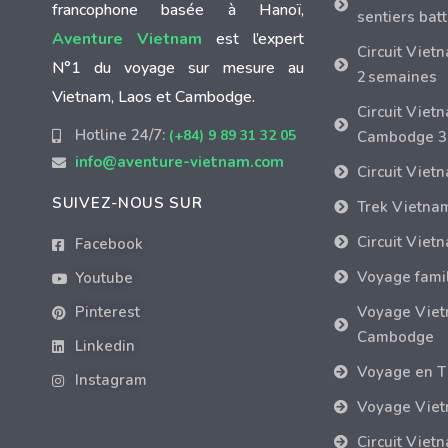
francophone basée à Hanoï,
sentiers bat
Aventure Vietnam
est l’expert
Circuit Viet
N°1 du voyage sur mesure au
2 semaines
Vietnam, Laos et Cambodge.
Circuit Viet
Hotline 24/7:
(+84) 9 89 31 32 05
Cambodge 3
info@aventure-vietnam.com
Circuit Viet
SUIVEZ-NOUS SUR
Trek Vietna
Circuit Viet
Facebook
Voyage fami
Youtube
Voyage Vie
Pinterest
Cambodge
Linkedin
Voyage en T
Instagram
Voyage Viet
Circuit Viet