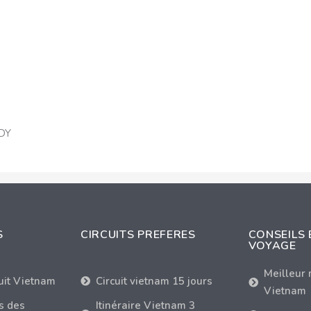
RDY
S
CIRCUITS PREFERES
CONSEILS 
VOYAGE
Meilleur
cuit Vietnam
Circuit vietnam 15 jours
Vietnam
s des
Itinéraire Vietnam 3