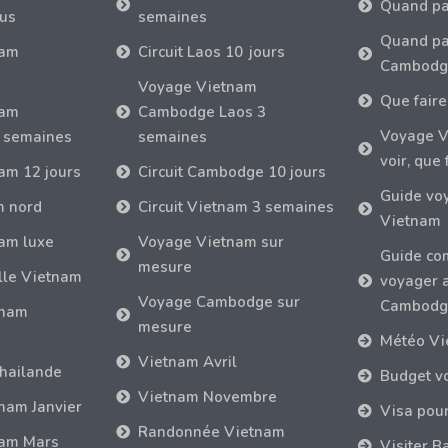
Quand pa
tus
semaines
Quand par
nam
Circuit Laos 10 jours
Cambodg
Voyage Vietnam
Que faire
nam
Cambodge Laos 3
Voyage V
 semaines
semaines
voir, que 
nam 12 jours
Circuit Cambodge 10 jours
Guide vo
m nord
Circuit Vietnam 3 semaines
Vietnam
nam luxe
Voyage Vietnam sur
Guide co
mesure
lle Vietnam
voyager 
Voyage Cambodge sur
Cambodg
tnam
mesure
Météo Vi
Vietnam Avril
hailande
Budget v
Vietnam Novembre
nam Janvier
Visa pou
Randonnée Vietnam
nam Mars
Visiter B