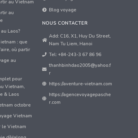
rtir au Vietnam
Blog voyage
tir au
e
NOUS CONTACTER
 au Laos?
Add: C16, X1, Huy Du Street,
ietnam : que
Nam Tu Liem, Hanoi
faire, où partir
Tel: +84-243-3 67 86 96
yage au
thanhbinhdao2005@yahoo.f
r
mplet pour
https://aventure-vietnam.com
au Vietnam,
e & Laos
https://agencevoyagepasche
r.com
etnam octobre
oyage Vietnam
r le Vietnam
aie díHalong