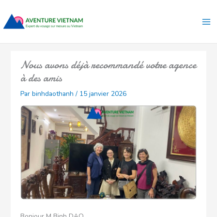
Aller
Ma
au
Me
contenu
Nous avons déjà recommandé votre agence
à des amis
Par
binhdaothanh
/
15 janvier 2026
Bonjour M Binh DAO,