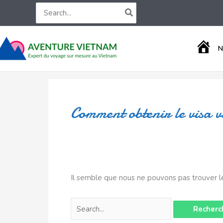
Aller
Rechercher :
Search
for:
au
contenu
A
N
C
C
U
E
I
L
Comment obtenir le visa 
Il semble que nous ne pouvons pas trouver l