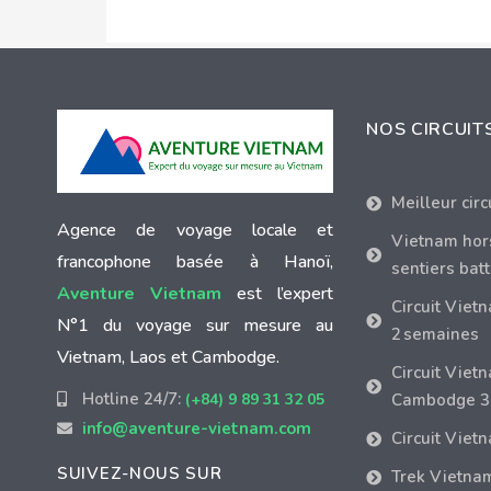
NOS CIRCUIT
Meilleur cir
Agence de voyage locale et
Vietnam hor
francophone basée à Hanoï,
sentiers bat
Aventure Vietnam
est l’expert
Circuit Viet
N°1 du voyage sur mesure au
2 semaines
Vietnam, Laos et Cambodge.
Circuit Viet
Hotline 24/7:
(+84) 9 89 31 32 05
Cambodge 3
info@aventure-vietnam.com
Circuit Viet
SUIVEZ-NOUS SUR
Trek Vietna