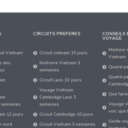
S
CIRCUITS PREFERES
CONSEILS 
VOYAGE
Meilleur
cuit Vietnam
Circuit vietnam 15 jours
Vietnam
s des
Itinéraire Vietnam 3
Quand pa
tus
semaines
Quand par
nam
Circuit Laos 10 jours
Cambodg
Voyage Vietnam
Que faire
nam
Cambodge Laos 3
Voyage V
 semaines
semaines
voir, que 
nam 12 jours
Circuit Cambodge 10 jours
Guide vo
m nord
Circuit Vietnam 3 semaines