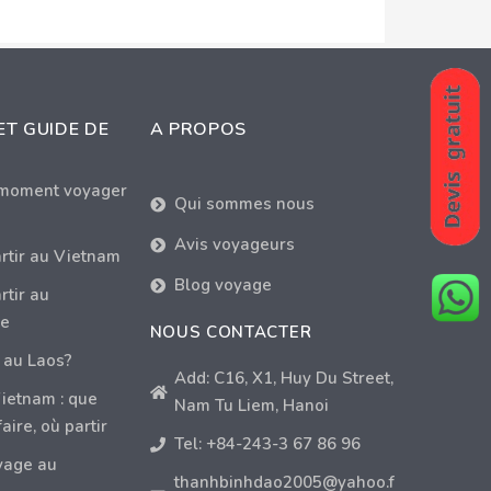
ET GUIDE DE
A PROPOS
 moment voyager
Qui sommes nous
Avis voyageurs
rtir au Vietnam
Blog voyage
tir au
e
NOUS CONTACTER
 au Laos?
Add: C16, X1, Huy Du Street,
ietnam : que
Nam Tu Liem, Hanoi
faire, où partir
Tel: +84-243-3 67 86 96
yage au
thanhbinhdao2005@yahoo.f