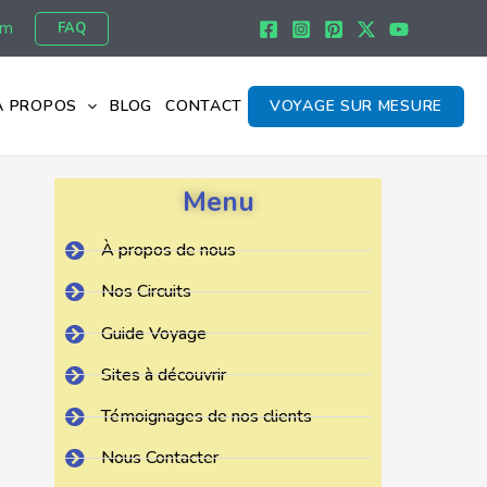
om
FAQ
À PROPOS
BLOG
CONTACT
VOYAGE SUR MESURE
Menu
À propos de nous
Nos Circuits
Guide Voyage
Sites à découvrir
Témoignages de nos clients
Nous Contacter