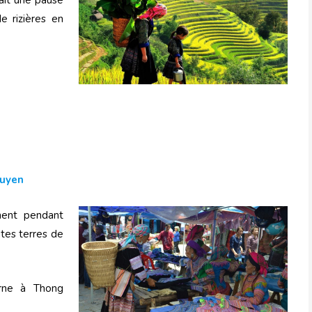
ait une pause
e rizières en
guyen
chent pendant
utes terres de
urne à Thong