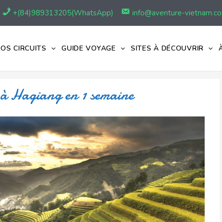
+(84)989313205(WhatsApp)
info@aventure-vietnam.c
OS CIRCUITS
GUIDE VOYAGE
SITES À DÉCOUVRIR
à Hagiang en 1 semaine