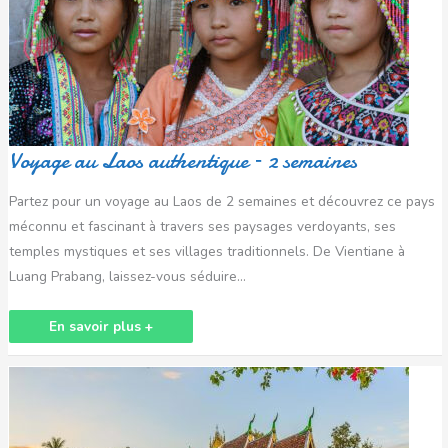
–
2
semaines
Voyage au Laos authentique – 2 semaines
Partez pour un voyage au Laos de 2 semaines et découvrez ce pays
méconnu et fascinant à travers ses paysages verdoyants, ses
temples mystiques et ses villages traditionnels. De Vientiane à
Luang Prabang, laissez-vous séduire…
En savoir plus +
Circuit
au
Laos
vivant
et
authentique