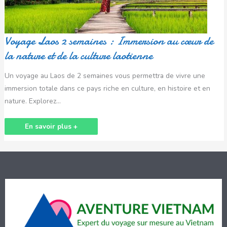
nature
et
de
la
culture
laotienne
Voyage Laos 2 semaines : Immersion au cœur de
la nature et de la culture laotienne
Un voyage au Laos de 2 semaines vous permettra de vivre une
immersion totale dans ce pays riche en culture, en histoire et en
nature. Explorez…
En savoir plus +