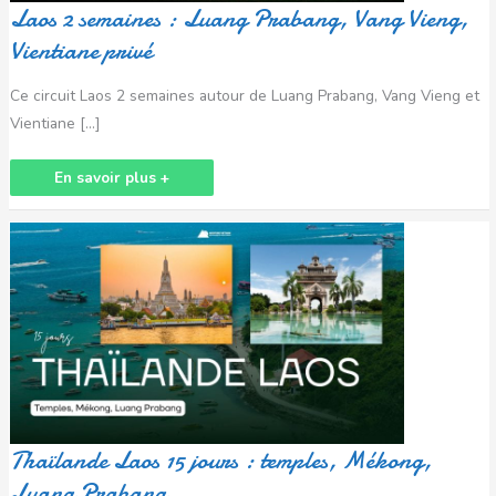
Laos 2 semaines : Luang Prabang, Vang Vieng,
Vientiane privé
Ce circuit Laos 2 semaines autour de Luang Prabang, Vang Vieng et
Vientiane […]
En savoir plus +
Thaïlande
Laos
15
jours
:
temples,
Mékong,
Luang
Prabang
Thaïlande Laos 15 jours : temples, Mékong,
Luang Prabang