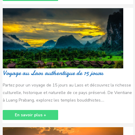
Voyage
au
Laos
authentique
de
15
jours
Voyage au Laos authentique de 15 jours
Partez pour un voyage de 15 jours au Laos et découvrez la richesse
culturelle, historique et naturelle de ce pays préservé. De Vientiane
à Luang Prabang, explorez les temples bouddhistes….
En savoir plus +
Circuit
Laos