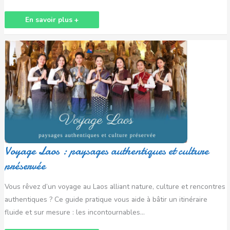
En savoir plus +
Voyage
Laos
:
paysages
authentiques
et
culture
préservée
Voyage Laos : paysages authentiques et culture
préservée
Vous rêvez d’un voyage au Laos alliant nature, culture et rencontres
authentiques ? Ce guide pratique vous aide à bâtir un itinéraire
fluide et sur mesure : les incontournables…