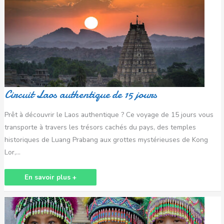
authentique
de
15
jours
Circuit Laos authentique de 15 jours
Prêt à découvrir le Laos authentique ? Ce voyage de 15 jours vous
transporte à travers les trésors cachés du pays, des temples
historiques de Luang Prabang aux grottes mystérieuses de Kong
Lor,…
En savoir plus +
Voyage
au
Laos
authentique