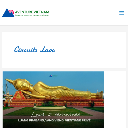
Aller
Ma
au
Me
contenu
Circuits Laos
Laos
2
semaines
:
Luang
Prabang,
Vang
Vieng,
Vientiane
privé