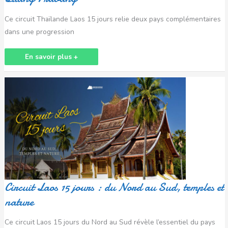
Ce circuit Thaïlande Laos 15 jours relie deux pays complémentaires
dans une progression
En savoir plus +
Circuit
Laos
15
jours
:
du
Nord
au
Sud,
temples
et
nature
Circuit Laos 15 jours : du Nord au Sud, temples et
nature
Ce circuit Laos 15 jours du Nord au Sud révèle l’essentiel du pays