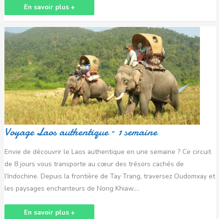
En savoir plus +
Voyage
Laos
authentique
–
1
semaine
Voyage Laos authentique – 1 semaine
Envie de découvrir le Laos authentique en une semaine ? Ce circuit
de 8 jours vous transporte au cœur des trésors cachés de
l’Indochine. Depuis la frontière de Tay Trang, traversez Oudomxay et
les paysages enchanteurs de Nong Khiaw,…
En savoir plus +