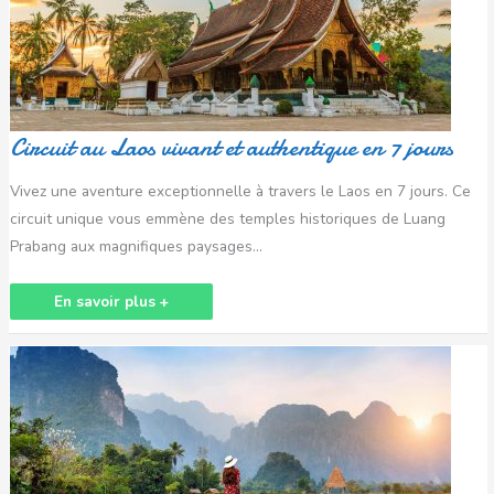
en
7
jours
Circuit au Laos vivant et authentique en 7 jours
Vivez une aventure exceptionnelle à travers le Laos en 7 jours. Ce
circuit unique vous emmène des temples historiques de Luang
Prabang aux magnifiques paysages…
En savoir plus +
Voyage
Laos
2
semaines
:
Immersion
au
cœur
de
la