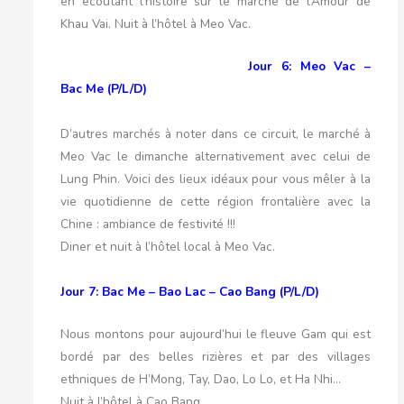
en écoutant l’histoire sur le marché de l’Amour de
Khau Vai. Nuit à l’hôtel à Meo Vac.
Jour 6: Meo Vac –
Bac Me (P/L/D)
D’autres marchés à noter dans ce circuit, le marché à
Meo Vac le dimanche alternativement avec celui de
Lung Phin. Voici des lieux idéaux pour vous mêler à la
vie quotidienne de cette région frontalière avec la
Chine : ambiance de festivité !!!
Diner et nuit à l’hôtel local à Meo Vac.
Jour 7: Bac Me – Bao Lac – Cao Bang (P/L/D)
Nous montons pour aujourd’hui le fleuve Gam qui est
bordé par des belles rizières et par des villages
ethniques de H’Mong, Tay, Dao, Lo Lo, et Ha Nhi…
Nuit à l’hôtel à Cao Bang.