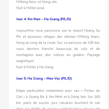
H’Mong fleur, et Nung, etc.
Nuit à l’hôtel local.
Jour 4: Xin Man – Ha Giang (P/L/D)
Aujourd’hui nous passerons par le massif Hoang Su
Phi et plusieurs villages des ethnies H’Mong blanc,
Nung au long de la route. Sur ce parcours de 100 km,
nous devrons franchir beaucoup de cols et de
montagnes avec des rizières en gradins. Paysage
magnifique!
Nuit à l’hôtel à Ha Giang.
Jour 5: Ha Giang – Meo Vac (P/L/D)
Etape particulière notamment avec ses « Portes du
Ciel » à Quang Ba, à Yen Minh et à Dong Van. Sur 165
km, pains de sucres, pics calcaires touchant le ciel
dans les forêts de pierres symbolisant la rigueur de