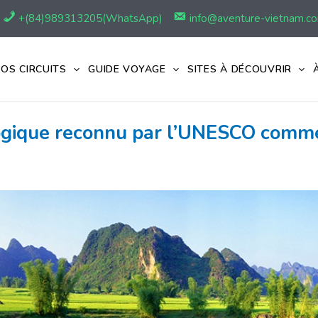
+(84)989313205(WhatsApp)
info@aventure-vietnam.c
OS CIRCUITS
GUIDE VOYAGE
SITES À DÉCOUVRIR
ogique reconnu par l’UNESCO comm