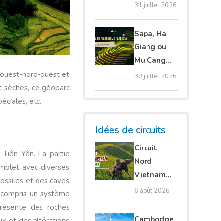
20 erreurs à
31 juillet 2026
éviter
absolument
Sapa, Ha
Giang ou
Mu Cang
Chai :
l’ouest-nord-ouest et
30 juillet 2026
quelle
t sèches, ce géoparc
étape
éciales, etc.
choisir ?
Idées de circuits
Circuit
-Tiên Yên. La partie
Nord
omplet avec diverses
Vietnam
ossiles et des caves
15 jours :
6 août 2026
y compris un système
Ha Giang
présente des roches
loop en
Cambodge
ux et des altérations