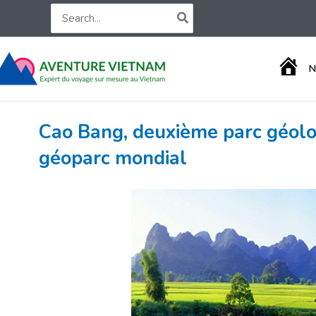
Aller
Search
for:
au
contenu
A
N
C
C
U
E
Cao Bang, deuxième parc géol
I
L
géoparc mondial