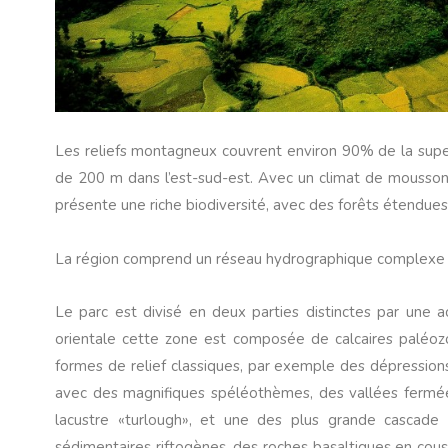
Les reliefs montagneux couvrent environ 90% de la superf
de 200 m dans l’est-sud-est. Avec un climat de mousson 
présente une riche biodiversité, avec des forêts étendues
La région comprend un réseau hydrographique complexe av
Le parc est divisé en deux parties distinctes par une 
orientale cette zone est composée de calcaires paléozo
formes de relief classiques, par exemple des dépression
avec des magnifiques spéléothèmes, des vallées fermées
lacustre «turlough», et une des plus grande cascade 
sédimentaires riftogènes, des roches basaltiques en couss