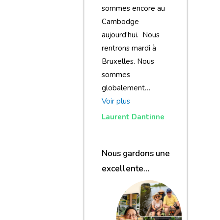
sommes encore au
Cambodge
aujourd’hui. Nous
rentrons mardi à
Bruxelles. Nous
sommes
globalement…
Voir plus
Laurent Dantinne
Nous gardons une
excellente
impression de
notre voyage et de
votre agence