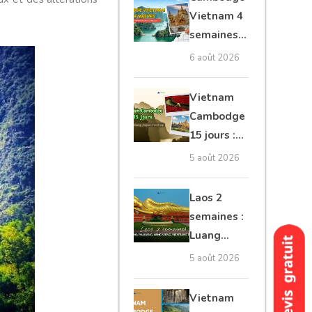
moto, Ninh
Vietnam 4
Binh, Lan
semaines :
Ha
Angkor,
6 août 2026
Tonkin
secret &
Vietnam
Mékong
Cambodge
15 jours :
Hanoi,
5 août 2026
Mékong,
Angkor,
Laos 2
Tonlé Sap
semaines :
Luang
Prabang,
5 août 2026
Vang
Vieng,
Vietnam
Vientiane