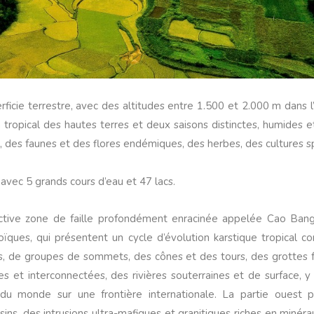
icie terrestre, avec des altitudes entre 1.500 et 2.000 m dans 
tropical des hautes terres et deux saisons distinctes, humides e
, des faunes et des flores endémiques, des herbes, des cultures sp
ec 5 grands cours d’eau et 47 lacs.
active zone de faille profondément enracinée appelée Cao Bang
ïques, qui présentent un cycle d’évolution karstique tropical c
s, de groupes de sommets, des cônes et des tours, des grottes f
 et interconnectées, des rivières souterraines et de surface, 
du monde sur une frontière internationale. La partie ouest 
ins, des intrusions ultra-mafiques et granitiques riches en minéra