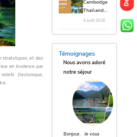
Cambodge
privé
Thaïlande
35 jours :
4 août 2026
grands
trésors
d’Asie
« Nous sommes globalement
« Nous gardons une excell
« Nous avons adoré n
Témoignages
 stratotypes, et des
Nous avons adoré
mise en évidence par
notre séjour
reliefs (tectonique,
tre.
Bonjour, Je vous